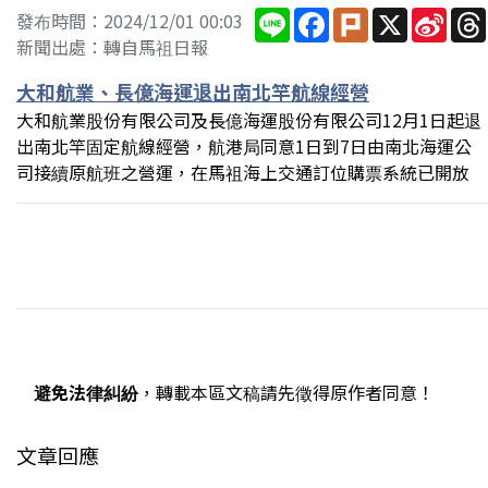
Line
Facebook
Plurk
X
Sina
發布時間：2024/12/01 00:03
Wei
新聞出處：轉自馬祖日報
大和航業、長億海運退出南北竿航線經營
大和航業股份有限公司及長億海運股份有限公司12月1日起退
出南北竿固定航線經營，航港局同意1日到7日由南北海運公
司接續原航班之營運，在馬祖海上交通訂位購票系統已開放
避免法律糾紛
，轉載本區文稿請先徵得原作者同意！
文章回應