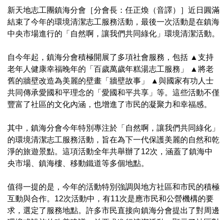
新天地志工團鎮海分會［分會長：任正煥（音譯）］近日圓滿
結束了今年的環境清潔志工服務活動，最後一次活動是在鎮海
中央市場進行的「自然啊，讓我們共同綠化」環境清潔活動。
自今年起，鎮海分會積極開展了多項社會服務，包括 ▲支持
老年人健康幸福晚年的「百歲萬歲年糕湯志工服務」 ▲將老
舊的牆壁改造為美麗的壁畫「牆壁故事」 ▲與國家有功人士
共同傳承愛國和平理念的「愛國和平共享」等。這些活動不僅
豐富了社區的文化內涵，也增進了市民的凝聚力和幸福感。
其中，鎮海分會今年特別專注於「自然啊，讓我們共同綠化」
的環境清潔志工服務活動，旨在為下一代保護美麗的自然和乾
淨的旅遊景點。這項活動全年共舉辦了12次，涵蓋了鎮海中
央市場、鎮海樓、移動鐵道等多個地點。
值得一提的是，今年的活動特別強調與地方社區和市民的積極
互動與合作。12次活動中，有11次是應市民和公營機構的要
求，選定了服務地點。許多市民直接向鎮海分會提出了對周邊