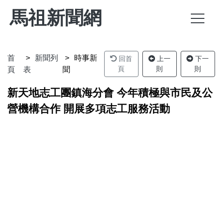
馬祖新聞網
首
新聞列
時事新
回首
上一
下一
頁
則
則
頁
表
聞
新天地志工團鎮海分會 今年積極與市民及公
營機構合作 開展多項志工服務活動