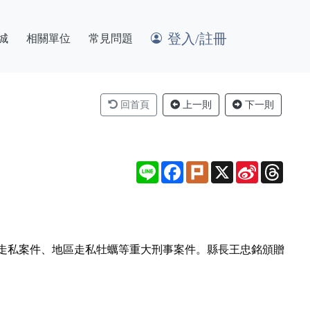
登入/註冊
城
相關單位
常見問題
回首頁
上一則
下一則
Line
Facebook
Plurk
X
Sina
Thre
Weibo
走私案件、地區走私牡蠣等重大刑事案件。縣長王忠銘頒贈