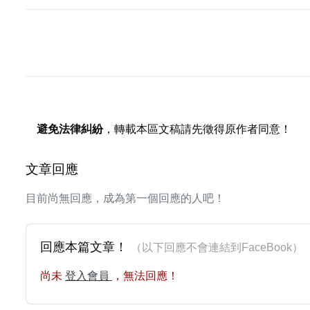
避免法律糾紛
，轉載本區文稿請先徵得原作者同意！
文章回應
目前尚無回應，成為第一個回應的人吧！
回應本篇文章！
（以下回應不會連結到FaceBoo
尚未
登入會員
，無法回應！