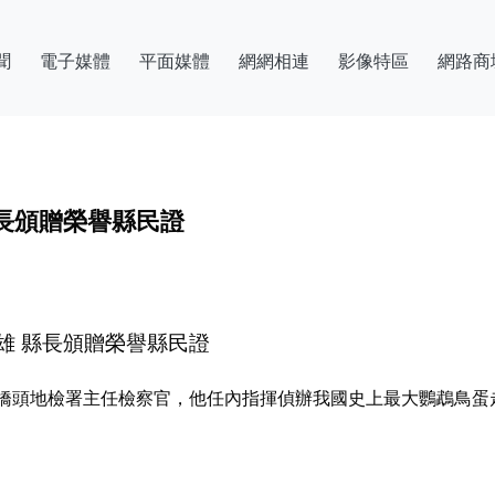
聞
電子媒體
平面媒體
網網相連
影像特區
網路商
長頒贈榮譽縣民證
雄 縣長頒贈榮譽縣民證
橋頭地檢署主任檢察官，他任內指揮偵辦我國史上最大鸚鵡鳥蛋