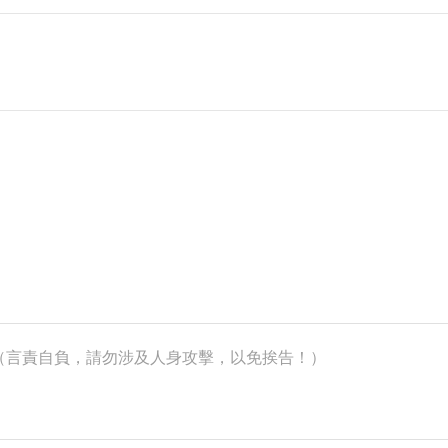
k）（言責自負，請勿涉及人身攻擊，以免挨告！）