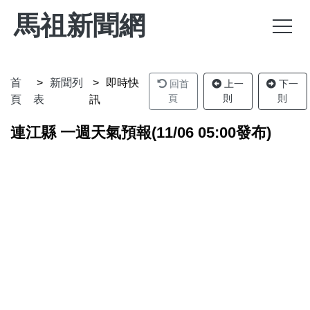
馬祖新聞網
首
新聞列
即時快
回首
上一
下一
頁
則
則
頁
表
訊
連江縣 一週天氣預報(11/06 05:00發布)