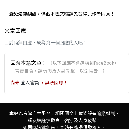
避免法律糾紛
，轉載本區文稿請先徵得原作者同意！
文章回應
目前尚無回應，成為第一個回應的人吧！
回應本篇文章！
（以下回應不會連結到FaceBook）
（言責自負，請勿涉及人身攻擊，以免挨告！）
尚未
登入會員
，無法回應！
本站為言論自主平台，相關圖文上載皆設有追蹤機制，
網友請謹慎發言，勿涉及人身攻擊！
如面臨法律糾紛，本站有權提供發稿人、