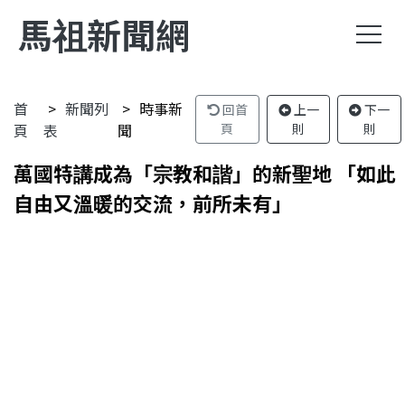
馬祖新聞網
首
新聞列
時事新
回首
上一
下一
頁
表
聞
頁
則
則
萬國特講成為「宗教和諧」的新聖地 「如此
自由又溫暖的交流，前所未有」