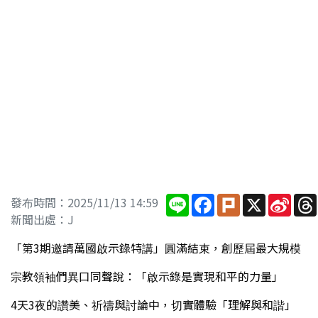
Line
Facebook
Plurk
X
Sina
發布時間：2025/11/13 14:59
Wei
新聞出處：J
「第3期邀請萬國啟示錄特講」圓滿結束，創歷屆最大規模
宗教領袖們異口同聲說：「啟示錄是實現和平的力量」
4天3夜的讚美、祈禱與討論中，切實體驗「理解與和諧」