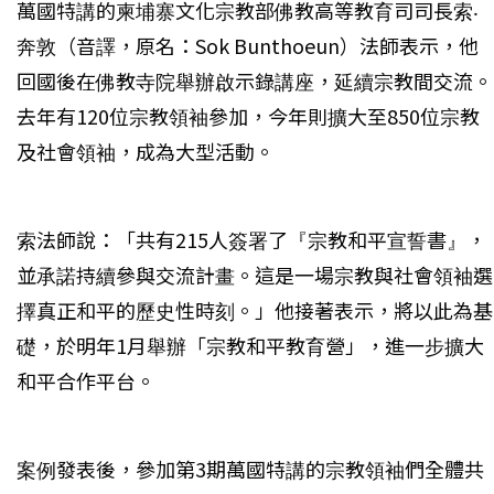
萬國特講的柬埔寨文化宗教部佛教高等教育司司長索‧
奔敦（音譯，原名：Sok Bunthoeun）法師表示，他
回國後在佛教寺院舉辦啟示錄講座，延續宗教間交流。
去年有120位宗教領袖參加，今年則擴大至850位宗教
及社會領袖，成為大型活動。
索法師說：「共有215人簽署了『宗教和平宣誓書』，
並承諾持續參與交流計畫。這是一場宗教與社會領袖選
擇真正和平的歷史性時刻。」他接著表示，將以此為基
礎，於明年1月舉辦「宗教和平教育營」，進一步擴大
和平合作平台。
案例發表後，參加第3期萬國特講的宗教領袖們全體共