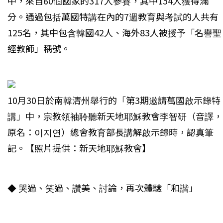
中，來自60個國家的317人參賽，其中154人獲得滿
分。通過包括萬國特講在內的7週教育與考試的人共有
125名，其中包含韓國42人、海外83人被授予「名譽聖
經教師」稱號。
10月30日於南韓清州舉行的「第3期邀請萬國啟示錄特
講」中，宗教領袖聆聽新天地耶穌教會李智研（音譯，
原名：이지연）總會教育部長講解啟示錄時，認真筆
記。【照片提供：新天地耶穌教會】
◆ 哭過、笑過、讚美、討論，再次體驗「和諧」