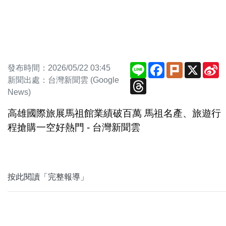
Line
Facebook
Plurk
X
S
發布時間：2026/05/22 03:45
W
新聞出處：台灣新聞雲 (Google
Threads
News)
高雄國際旅展馬祖館業績破百萬 馬祖名產、旅遊行
程搶購一空好熱門 - 台灣新聞雲
按此閱讀「完整報導」