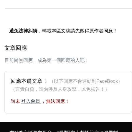
避免法律糾紛
，轉載本區文稿請先徵得原作者同意！
文章回應
目前尚無回應，成為第一個回應的人吧！
回應本篇文章！
（以下回應不會連結到FaceBook）
（言責自負，請勿涉及人身攻擊，以免挨告！）
尚未
登入會員
，無法回應！