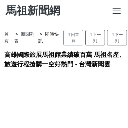
馬祖新聞網
首
新聞列
即時快
回首
上一
下一
頁
則
則
頁
表
訊
高雄國際旅展馬祖館業績破百萬 馬祖名產、
旅遊行程搶購一空好熱門 - 台灣新聞雲