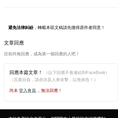
避免法律糾紛
，轉載本區文稿請先徵得原作者同意！
文章回應
目前尚無回應，成為第一個回應的人吧！
回應本篇文章！
（以下回應不會連結到FaceBook）
（言責自負，請勿涉及人身攻擊，以免挨告！）
尚未
登入會員
，無法回應！