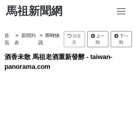
馬祖新聞網
首
新聞列
即時快
回首
上一
下一
頁
則
則
頁
表
訊
酒香未散 馬祖老酒重新發酵 - taiwan-
panorama.com