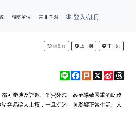
登入/註冊
城
相關單位
常見問題
回首頁
上一則
下一則
Line
Facebook
Plurk
X
Sina
Thre
Weibo
，都可能涉及詐欺、個資外洩，甚至導致嚴重的財務
簽賭容易讓人上癮，一旦沉迷，將影響正常生活、人