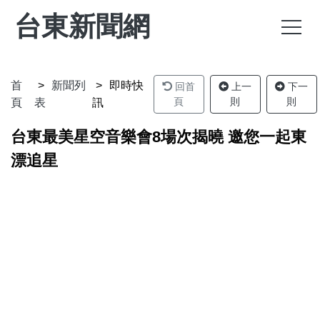
台東新聞網
首
新聞列
即時快
回首
上一
下一
頁
則
則
頁
表
訊
台東最美星空音樂會8場次揭曉 邀您一起東
漂追星