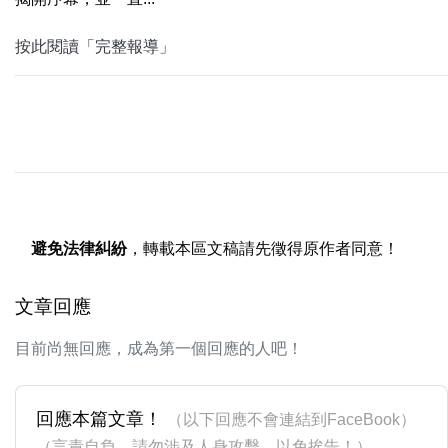
按此閱讀「完整報導」
避免法律糾紛
，轉載本區文稿請先徵得原作者同意！
文章回應
目前尚無回應，成為第一個回應的人吧！
回應本篇文章！
（以下回應不會連結到FaceBook）
（言責自負，請勿涉及人身攻擊，以免挨告！）