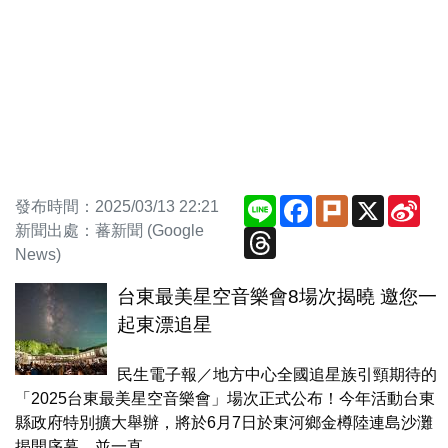
Line
Facebook
Plurk
X
Sin
發布時間：2025/03/13 22:21
We
新聞出處：蕃新聞 (Google
Threads
News)
台東最美星空音樂會8場次揭曉 邀您一
起東漂追星
民生電子報／地方中心全國追星族引頸期待的
「2025台東最美星空音樂會」場次正式公布！今年活動台東
縣政府特別擴大舉辦，將於6月7日於東河鄉金樽陸連島沙灘
揭開序幕，並一直...