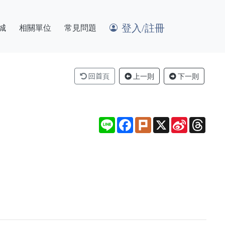
登入/註冊
城
相關單位
常見問題
回首頁
上一則
下一則
Line
Facebook
Plurk
X
Sina
Thre
Weibo