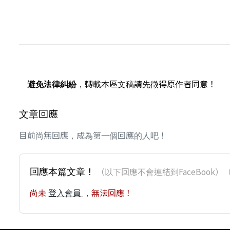
避免法律糾紛
，轉載本區文稿請先徵得原作者同意！
文章回應
目前尚無回應，成為第一個回應的人吧！
回應本篇文章！
（以下回應不會連結到FaceBoo
尚未
登入會員
，無法回應！