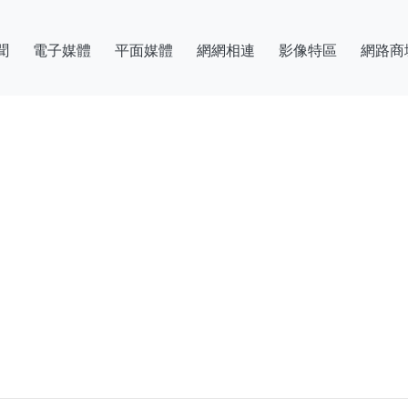
聞
電子媒體
平面媒體
網網相連
影像特區
網路商