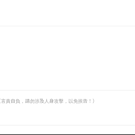
k）（言責自負，請勿涉及人身攻擊，以免挨告！）