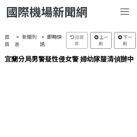
國際機場新聞網
首
新聞列
即時快
回首
上一
下一
頁
表
訊
頁
則
則
宜蘭分局男警疑性侵女警 婦幼隊釐清偵辦中