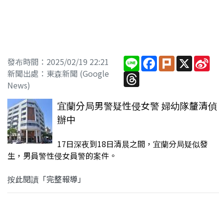
Line
Facebook
Plurk
X
Si
發布時間：2025/02/19 22:21
W
新聞出處：東森新聞 (Google
Threads
News)
宜蘭分局男警疑性侵女警 婦幼隊釐清偵
辦中
17日深夜到18日清晨之間，宜蘭分局疑似發
生，男員警性侵女員警的案件。
按此閱讀「完整報導」