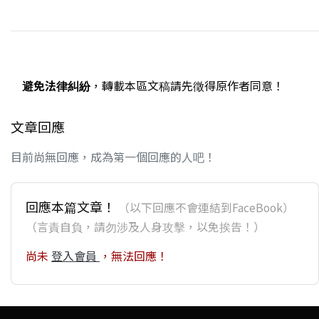
避免法律糾紛
，轉載本區文稿請先徵得原作者同意！
文章回應
目前尚無回應，成為第一個回應的人吧！
回應本篇文章！
（以下回應不會連結到FaceBook）
（言責自負，請勿涉及人身攻擊，以免挨告！）
尚未
登入會員
，無法回應！