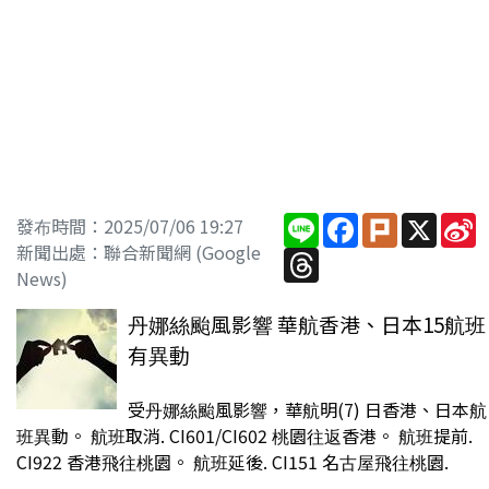
Line
Facebook
Plurk
X
S
發布時間：2025/07/06 19:27
W
新聞出處：聯合新聞網 (Google
Threads
News)
丹娜絲颱風影響 華航香港、日本15航班
有異動
受丹娜絲颱風影響，華航明(7) 日香港、日本航
班異動。 航班取消. CI601/CI602 桃園往返香港。 航班提前.
CI922 香港飛往桃園。 航班延後. CI151 名古屋飛往桃園.