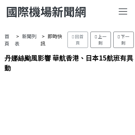
國際機場新聞網
首
新聞列
即時快
回首
上一
下一
頁
表
訊
頁
則
則
丹娜絲颱風影響 華航香港、日本15航班有異
動