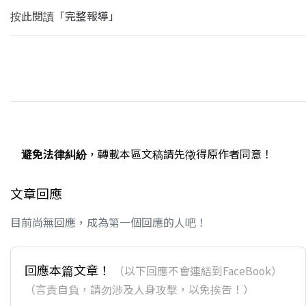
按此閱讀「完整報導」
避免法律糾紛
，轉載本區文稿請先徵得原作者同意！
文章回應
目前尚無回應，成為第一個回應的人吧！
回應本篇文章！
（以下回應不會連結到FaceBook）
（言責自負，請勿涉及人身攻擊，以免挨告！）