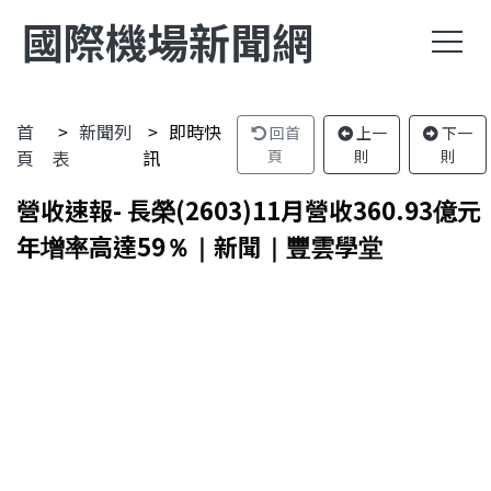
國際機場新聞網
首
新聞列
即時快
回首
上一
下一
頁
表
訊
頁
則
則
營收速報- 長榮(2603)11月營收360.93億元
年增率高達59％｜新聞｜豐雲學堂