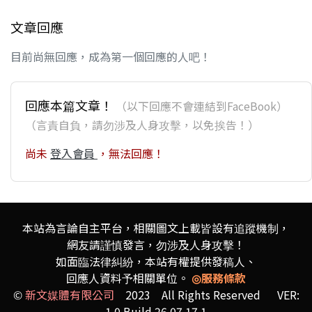
文章回應
目前尚無回應，成為第一個回應的人吧！
回應本篇文章！
（以下回應不會連結到FaceBook）
（言責自負，請勿涉及人身攻擊，以免挨告！）
尚未
登入會員
，無法回應！
本站為言論自主平台，相關圖文上載皆設有追蹤機制，
網友請謹慎發言，勿涉及人身攻擊！
如面臨法律糾紛，本站有權提供發稿人、
回應人資料予相關單位。
◎服務條款
©
新文媒體有限公司
2023 All Rights Reserved VER:
1.0 Build 26.07.17.1