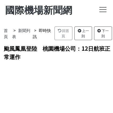
國際機場新聞網
首
新聞列
即時快
回首
上一
下一
頁
表
訊
頁
則
則
颱風鳳凰登陸 桃園機場公司：12日航班正
常運作