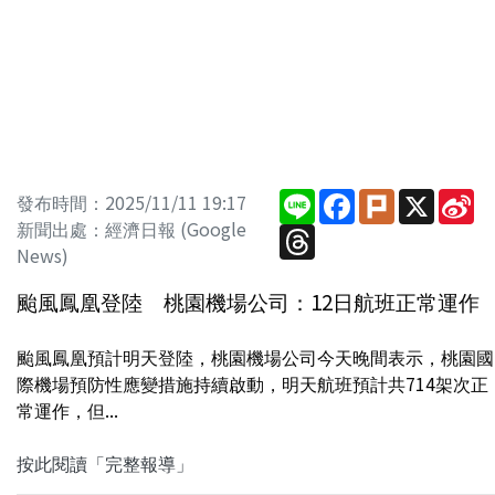
Line
Facebook
Plurk
X
Si
發布時間：2025/11/11 19:17
W
新聞出處：經濟日報 (Google
Threads
News)
颱風鳳凰登陸 桃園機場公司：12日航班正常運作
颱風鳳凰預計明天登陸，桃園機場公司今天晚間表示，桃園國
際機場預防性應變措施持續啟動，明天航班預計共714架次正
常運作，但...
按此閱讀「完整報導」