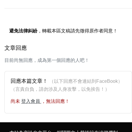
避免法律糾紛
，轉載本區文稿請先徵得原作者同意！
文章回應
目前尚無回應，成為第一個回應的人吧！
回應本篇文章！
（以下回應不會連結到FaceBook）
（言責自負，請勿涉及人身攻擊，以免挨告！）
尚未
登入會員
，無法回應！