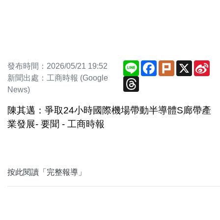
Line
Facebook
Plurk
X
Si
發布時間：2026/05/21 19:52
We
新聞出處：工商時報 (Google
Threads
News)
陳其邁：爭取24小時國際機場帶動半導體S廊帶產
業發展- 要聞 - 工商時報
按此閱讀「完整報導」