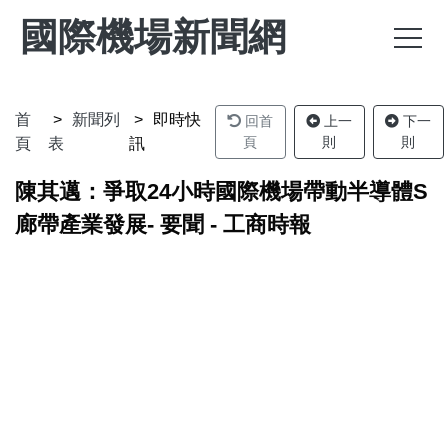
國際機場新聞網
首
新聞列
即時快
回首
上一
下一
頁
則
則
頁
表
訊
陳其邁：爭取24小時國際機場帶動半導體S
廊帶產業發展- 要聞 - 工商時報