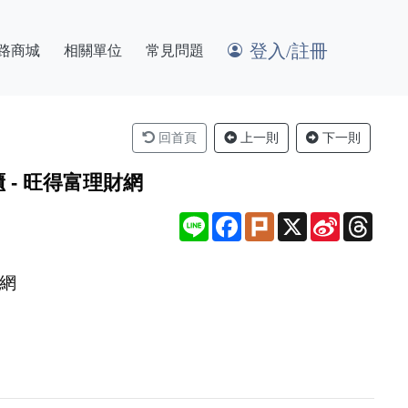
登入/註冊
路商城
相關單位
常見問題
回首頁
上一則
下一則
 - 旺得富理財網
Line
Facebook
Plurk
X
Sina
Thre
Weibo
財網