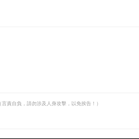
k）（言責自負，請勿涉及人身攻擊，以免挨告！）