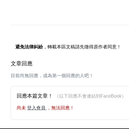
避免法律糾紛
，轉載本區文稿請先徵得原作者同意！
文章回應
目前尚無回應，成為第一個回應的人吧！
回應本篇文章！
（以下回應不會連結到FaceBoo
尚未
登入會員
，無法回應！