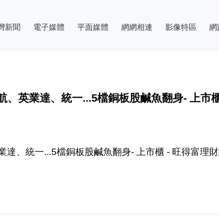
灣新聞
電子媒體
平面媒體
網網相連
影像特區
網
、英業達、統一...5檔銅板股鹹魚翻身- 上市櫃
達、統一...5檔銅板股鹹魚翻身- 上市櫃 - 旺得富理