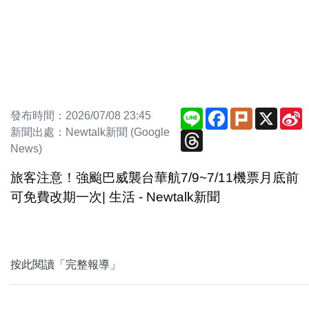
Line
Facebook
Plurk
X
S
發布時間：2026/07/08 23:45
W
新聞出處：Newtalk新聞 (Google
Threads
News)
旅客注意！強颱巴威襲台華航7/9~7/11機票月底前
可免費改期一次| 生活 - Newtalk新聞
按此閱讀「完整報導」