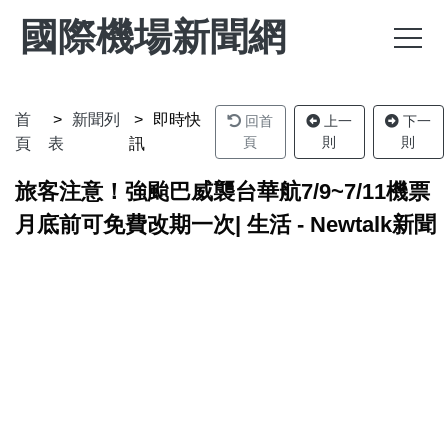
國際機場新聞網
首
新聞列
即時快
回首
上一
下一
頁
則
則
頁
表
訊
旅客注意！強颱巴威襲台華航7/9~7/11機票
月底前可免費改期一次| 生活 - Newtalk新聞