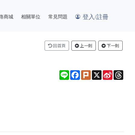
登入/註冊
路商城
相關單位
常見問題
回首頁
上一則
下一則
Line
Facebook
Plurk
X
Sina
Thre
Weibo