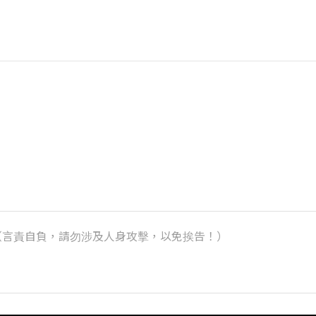
k）（言責自負，請勿涉及人身攻擊，以免挨告！）