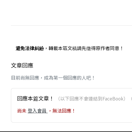
避免法律糾紛
，轉載本區文稿請先徵得原作者同意！
文章回應
目前尚無回應，成為第一個回應的人吧！
回應本篇文章！
（以下回應不會連結到FaceBoo
尚未
登入會員
，無法回應！