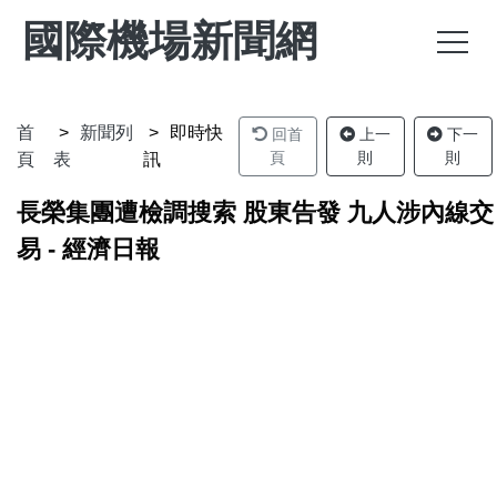
國際機場新聞網
首
新聞列
即時快
回首
上一
下一
頁
則
則
頁
表
訊
長榮集團遭檢調搜索 股東告發 九人涉內線交
易 - 經濟日報