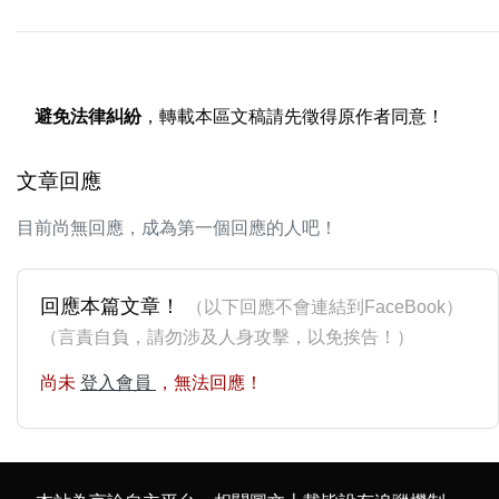
避免法律糾紛
，轉載本區文稿請先徵得原作者同意！
文章回應
目前尚無回應，成為第一個回應的人吧！
回應本篇文章！
（以下回應不會連結到FaceBook）
（言責自負，請勿涉及人身攻擊，以免挨告！）
尚未
登入會員
，無法回應！