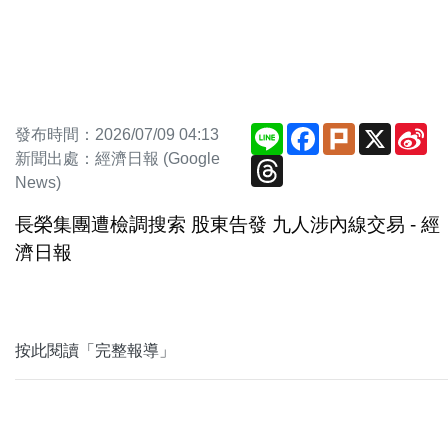
Line
Facebook
Plurk
X
Si
發布時間：2026/07/09 04:13
We
新聞出處：經濟日報 (Google
Threads
News)
長榮集團遭檢調搜索 股東告發 九人涉內線交易 - 經
濟日報
按此閱讀「完整報導」