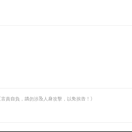
k）（言責自負，請勿涉及人身攻擊，以免挨告！）