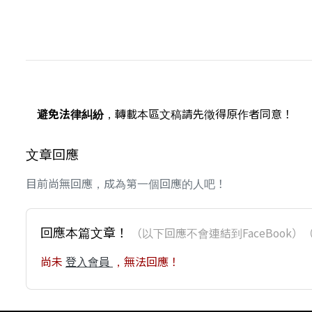
避免法律糾紛
，轉載本區文稿請先徵得原作者同意！
文章回應
目前尚無回應，成為第一個回應的人吧！
回應本篇文章！
（以下回應不會連結到FaceBoo
尚未
登入會員
，無法回應！