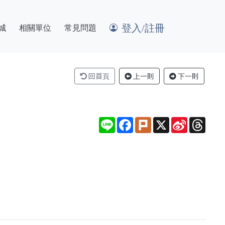
登入/註冊
城
相關單位
常見問題
回首頁
上一則
下一則
Line
Facebook
Plurk
X
Sina
Thre
Weibo