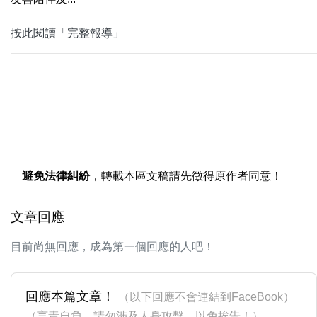
按此閱讀「完整報導」
避免法律糾紛
，轉載本區文稿請先徵得原作者同意！
文章回應
目前尚無回應，成為第一個回應的人吧！
回應本篇文章！
（以下回應不會連結到FaceBook）
（言責自負，請勿涉及人身攻擊，以免挨告！）