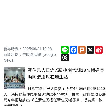
Line
Facebook
Plurk
X
S
發布時間：2025/06/21 19:08
W
新聞出處：中時新聞網 (Google
Threads
News)
新住民人口近7萬 桃園培訓18名輔導員
助同鄉適應在地生活
桃園市新住民人口數至今年4月底已達6萬9510
人，為協助新住民更快速適應本地生活，桃園市政府婦幼發展
局今年度培訓出18位新住民擔任新住民輔導員，提供第一線
友善陪伴及...