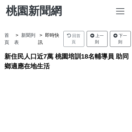
桃園新聞網
首
新聞列
即時快
回首
上一
下一
頁
則
則
頁
表
訊
新住民人口近7萬 桃園培訓18名輔導員 助同
鄉適應在地生活