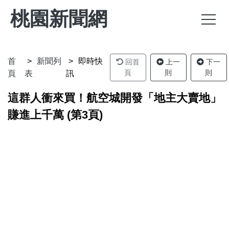
桃園新聞網
首
新聞列
即時快
回首
上一
下一
頁
則
則
頁
表
訊
這群人衝來買！航空城開發「地主大賣地」
賺進上千萬 (第3頁)