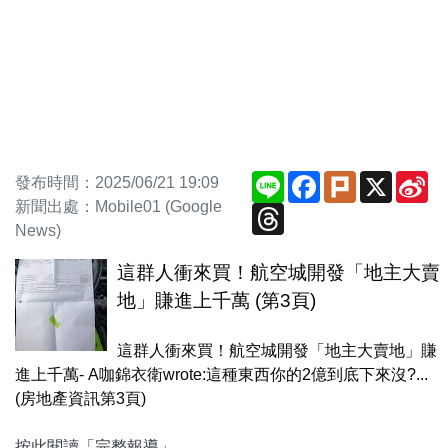
Line
Facebook
Plurk
X
Si
發布時間：2025/06/21 19:09
We
新聞出處：Mobile01 (Google
Threads
News)
這群人衝來買！航空城開發「地主大賣
地」賺進上千萬 (第3頁)
這群人衝來買！航空城開發「地主大賣地」賺
進上千萬- A咖錦衣衛wrote:這種東西你的2億到底下來沒?...
(房地產資訊第3頁)
按此閱讀「完整報導」