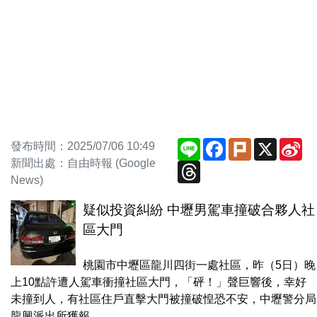
Line
Facebook
Plurk
X
Si
發布時間：2025/07/06 10:49
We
新聞出處：自由時報 (Google
Threads
News)
疑似投資糾紛 中壢男駕車撞破合夥人社
區大門
桃園市中壢區龍川四街一處社區，昨（5日）晚
上10點許遭人駕車衝撞社區大門，「砰！」聲巨響後，幸好
未撞到人，有社區住戶直擊大門被撞破惶恐不安，中壢警分局
龍興派出所獲報...