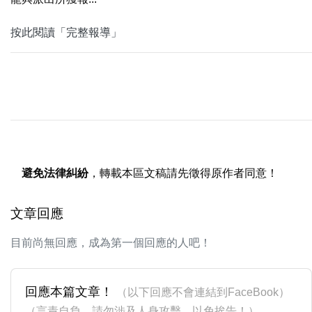
按此閱讀「完整報導」
避免法律糾紛
，轉載本區文稿請先徵得原作者同意！
文章回應
目前尚無回應，成為第一個回應的人吧！
回應本篇文章！
（以下回應不會連結到FaceBook）
（言責自負，請勿涉及人身攻擊，以免挨告！）