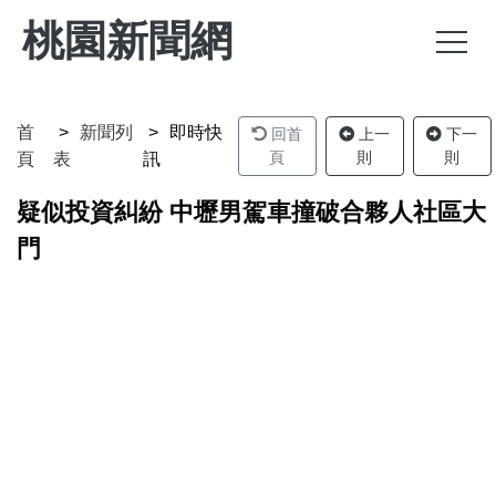
桃園新聞網
首
新聞列
即時快
回首
上一
下一
頁
則
則
頁
表
訊
疑似投資糾紛 中壢男駕車撞破合夥人社區大
門