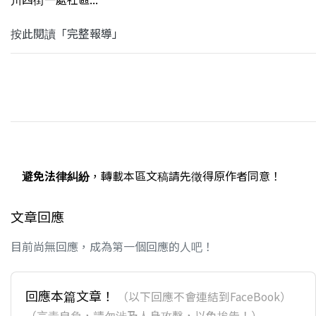
按此閱讀「完整報導」
避免法律糾紛
，轉載本區文稿請先徵得原作者同意！
文章回應
目前尚無回應，成為第一個回應的人吧！
回應本篇文章！
（以下回應不會連結到FaceBook）
（言責自負，請勿涉及人身攻擊，以免挨告！）