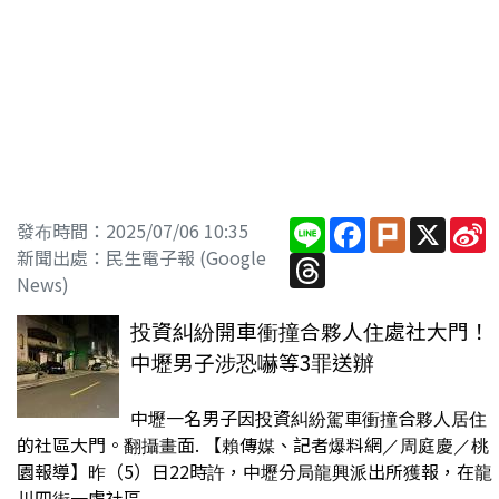
Line
Facebook
Plurk
X
S
發布時間：2025/07/06 10:35
W
新聞出處：民生電子報 (Google
Threads
News)
投資糾紛開車衝撞合夥人住處社大門！
中壢男子涉恐嚇等3罪送辦
中壢一名男子因投資糾紛駕車衝撞合夥人居住
的社區大門。翻攝畫面. 【賴傳媒、記者爆料網／周庭慶／桃
園報導】昨（5）日22時許，中壢分局龍興派出所獲報，在龍
川四街一處社區...