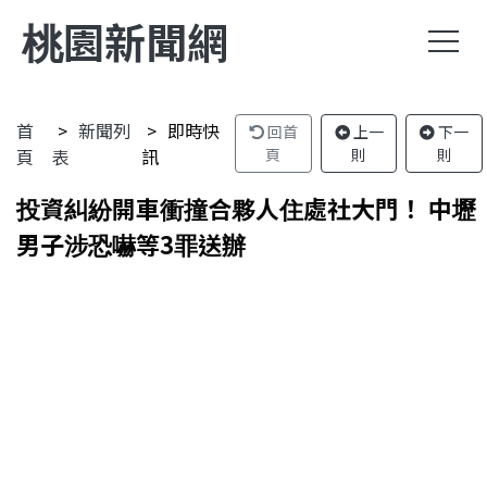
桃園新聞網
首
新聞列
即時快
回首
上一
下一
頁
表
訊
頁
則
則
投資糾紛開車衝撞合夥人住處社大門！ 中壢
男子涉恐嚇等3罪送辦