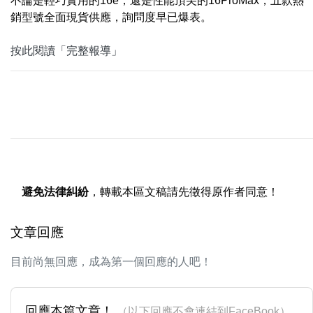
不論是輕巧實用的16e，還是性能頂尖的16ProMax，五款熱
銷型號全面現貨供應，詢問度早已爆表。
按此閱讀「完整報導」
避免法律糾紛
，轉載本區文稿請先徵得原作者同意！
文章回應
目前尚無回應，成為第一個回應的人吧！
回應本篇文章！
（以下回應不會連結到FaceBook）