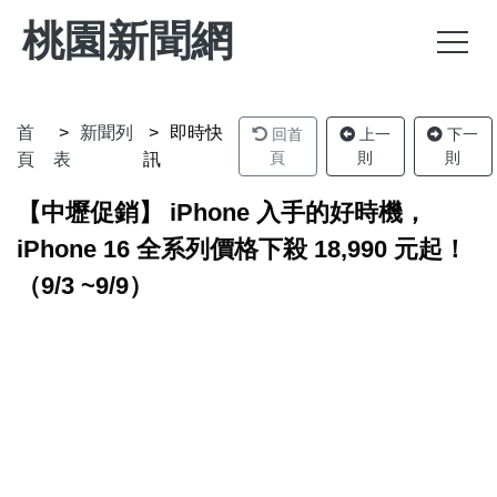
桃園新聞網
首
新聞列
即時快
回首
上一
下一
頁
則
則
頁
表
訊
【中壢促銷】 iPhone 入手的好時機，
iPhone 16 全系列價格下殺 18,990 元起！
（9/3 ~9/9）