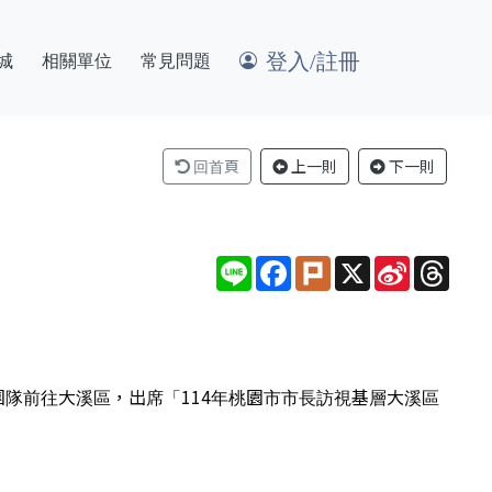
登入/註冊
城
相關單位
常見問題
回首頁
上一則
下一則
Line
Facebook
Plurk
X
Sina
Thre
Weibo
率領市府團隊前往大溪區，出席「114年桃園市市長訪視基層大溪區