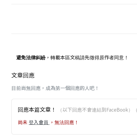
避免法律糾紛
，轉載本區文稿請先徵得原作者同意！
文章回應
目前尚無回應，成為第一個回應的人吧！
回應本篇文章！
（以下回應不會連結到FaceBoo
尚未
登入會員
，無法回應！