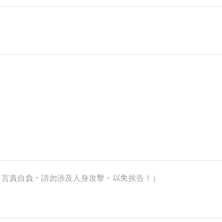
k）（言責自負，請勿涉及人身攻擊，以免挨告！）