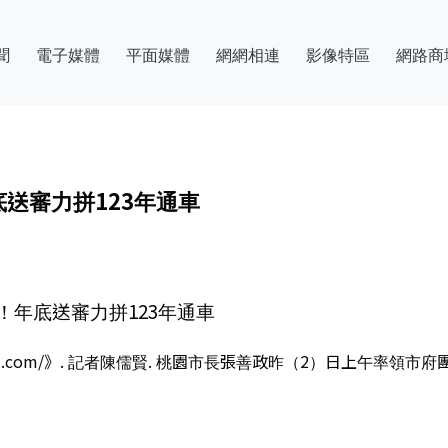
聞
電子媒體
平面媒體
網網相連
影像特區
網路商
送審力拼123年通車
年底送審力拼123年通車
news.com/》. 記者陳儒賢. 桃園市長張善政昨（2）日上午