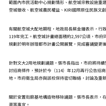
範圍內市民活動中心規劃情形、航空城宗教設施重
空城徵收、航空城農民權益、KIRI國際原住民族文
有關航空城大配地期程，地政局長蔡金鐘表示，行政院
119年完工。航空城計畫總面積約2,597公頃，
規劃於明年辦理都市計畫公開展覽，完成審議變更後
針對文大2用地規劃議題，張市長指出，市府將持
討招商條件，預計於今（114）年12月再行公告招
地。市府衛生局亦與該校保持密切聯絡，討論及重新
關於安置街廓基地構造物移除議題，張市長表示，
渠等事宜。