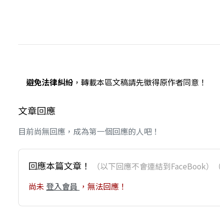
避免法律糾紛
，轉載本區文稿請先徵得原作者同意！
文章回應
目前尚無回應，成為第一個回應的人吧！
回應本篇文章！
（以下回應不會連結到FaceBoo
尚未
登入會員
，無法回應！