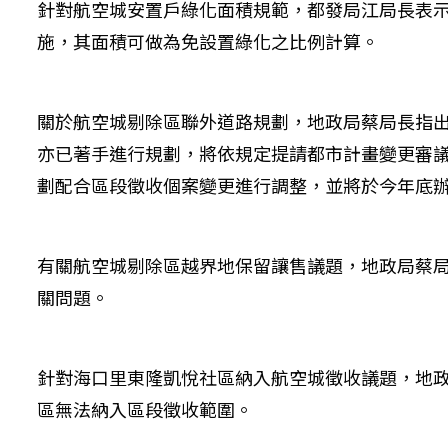
針對航空城安置戶綠化面積規範，都發局江局長表
施，其面積可做為免設置綠化之比例計算。
關於航空城剔除區聯外道路規劃，地政局蔡局長指
亦已著手進行規劃，將依規定提請都市計畫變更審
劃配合區段徵收個案變更進行調整，並將於今年底
有關航空城剔除區越界地保留讓售議題，地政局蔡
關問題。
針對海口里東隆凱悅社區納入航空城徵收議題，地
區無法納入區段徵收範圍。