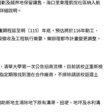
規劃及越界地保留讓售、海口里東隆凱悅社區納入航
項詳細說明。
期程延至明（115）年底，預估將於116年動工、
區段徵收及工程執行需要，需辦理都市計畫變更調整，
，清華大學第一次公告招商流標，目前該校正重新檢
市府指定期限找到潛在合作廠商，不排除請該校返還土
協助新地主清除地下原有溝渠、田埂、地坪及水利溝