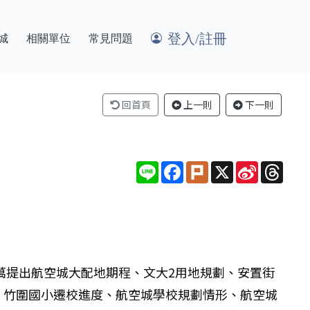
登入/註冊
城
相關單位
常見問題
回首頁
上一則
下一則
Line
Facebook
Plurk
X
Sina
Thre
Weibo
萬提出航空城大配地期程、文大2用地規劃、安置街
、竹圍國小遷校進度、航空城學校規劃情形、航空城