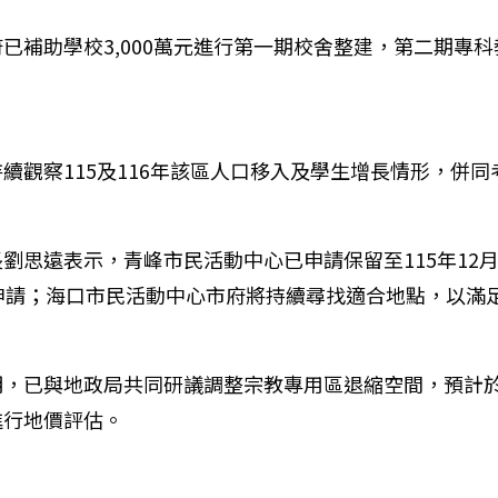
補助學校3,000萬元進行第一期校舍整建，第二期專科
續觀察115及116年該區人口移入及學生增長情形，併
劉思遠表示，青峰市民活動中心已申請保留至115年12
申請；海口市民活動中心市府將持續尋找適合地點，以滿
明，已與地政局共同研議調整宗教專用區退縮空間，預計
進行地價評估。