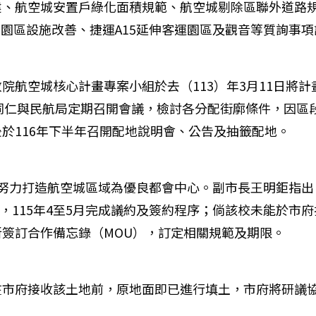
建、航空城安置戶綠化面積規範、航空城剔除區聯外道路
創園區設施改善、捷運A15延伸客運園區及觀音等質詢事
航空城核心計畫專案小組於去（113）年3月11日將計畫
市府同仁與民航局定期召開會議，檢討各分配街廓條件，因
於116年下半年召開配地說明會、公告及抽籤配地。
續努力打造航空城區域為優良都會中心。副市長王明鉅指出
商，115年4至5月完成議約及簽約程序；倘該校未能於
簽訂合作備忘錄（MOU），訂定相關規範及期限。
在市府接收該土地前，原地面即已進行填土，市府將研議