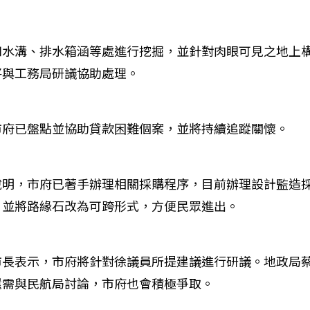
如水溝、排水箱涵等處進行挖掘，並針對肉眼可見之地上
將與工務局研議協助處理。
市府已盤點並協助貸款困難個案，並將持續追蹤關懷。
說明，市府已著手辦理相關採購程序，目前辦理設計監造
，並將路緣石改為可跨形式，方便民眾進出。
長表示，市府將針對徐議員所提建議進行研議。地政局蔡局
還需與民航局討論，市府也會積極爭取。