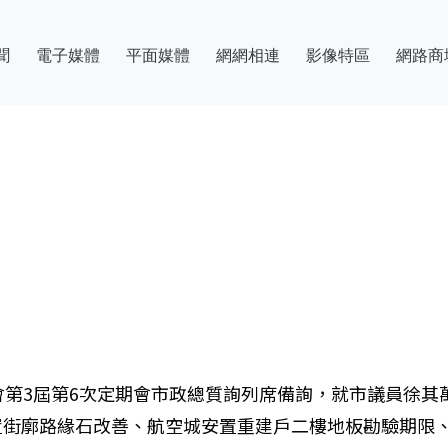
聞
電子媒體
平面媒體
網網相連
影像特區
網路商
會第3屆第6次定期會市政總質詢列席備詢，就市議員徐其
置街廓路緣石改善、航空城安置重建戶二樓地板勘驗期限