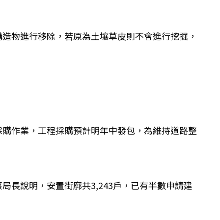
構造物進行移除，若原為土壤草皮則不會進行挖掘，
採購作業，工程採購預計明年中發包，為維持道路整
長說明，安置街廓共3,243戶，已有半數申請建