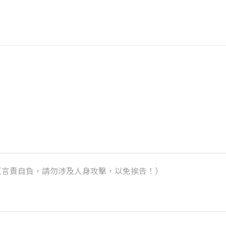
k）（言責自負，請勿涉及人身攻擊，以免挨告！）