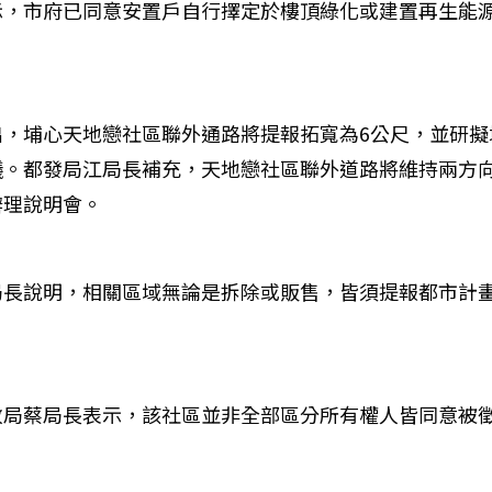
示，市府已同意安置戶自行擇定於樓頂綠化或建置再生能
出，埔心天地戀社區聯外通路將提報拓寬為6公尺，並研擬
議。都發局江局長補充，天地戀社區聯外道路將維持兩方
辦理說明會。
局長說明，相關區域無論是拆除或販售，皆須提報都市計
政局蔡局長表示，該社區並非全部區分所有權人皆同意被徵