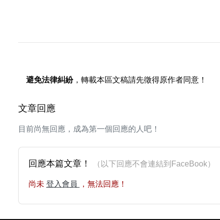
避免法律糾紛
，轉載本區文稿請先徵得原作者同意！
文章回應
目前尚無回應，成為第一個回應的人吧！
回應本篇文章！
（以下回應不會連結到FaceBoo
尚未
登入會員
，無法回應！