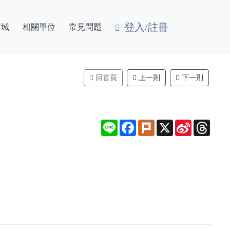
登入/註冊
商城
相關單位
常見問題
回首頁
上一則
下一則
Line
Facebook
Plurk
X
Sina
Thre
Weibo