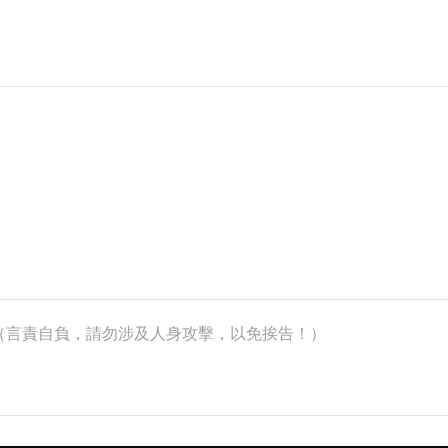
k）（言責自負，請勿涉及人身攻擊，以免挨告！）