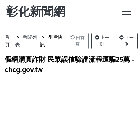
彰化新聞網
首
新聞列
即時快
回首
上一
下一
頁
則
則
頁
表
訊
假網購真詐財 民眾誤信驗證流程遭騙25萬 -
chcg.gov.tw