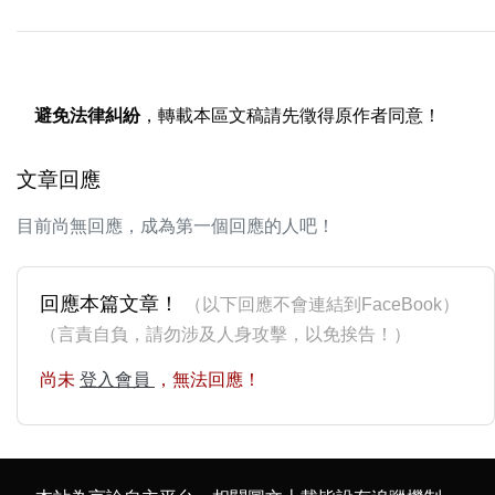
避免法律糾紛
，轉載本區文稿請先徵得原作者同意！
文章回應
目前尚無回應，成為第一個回應的人吧！
回應本篇文章！
（以下回應不會連結到FaceBook）
（言責自負，請勿涉及人身攻擊，以免挨告！）
尚未
登入會員
，無法回應！