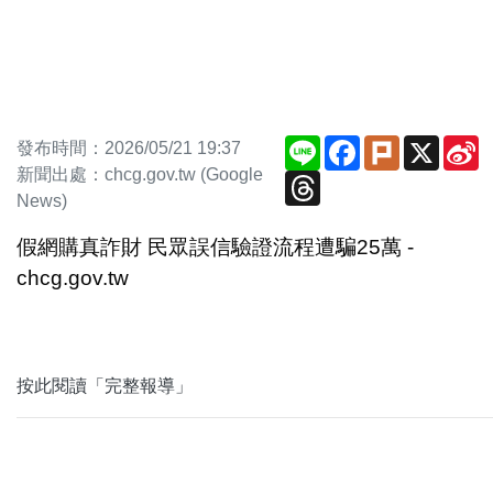
Line
Facebook
Plurk
X
S
發布時間：2026/05/21 19:37
W
新聞出處：chcg.gov.tw (Google
Threads
News)
假網購真詐財 民眾誤信驗證流程遭騙25萬 -
chcg.gov.tw
按此閱讀「完整報導」