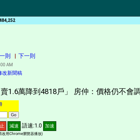
484,252
一則
|
下一則
:00 AM
修改新聞稿
1.6萬降到4818戶」 房仲：價格仍不會調
冊
語速:1.0
止
減速
加速
改用Chrome瀏覽器播放)