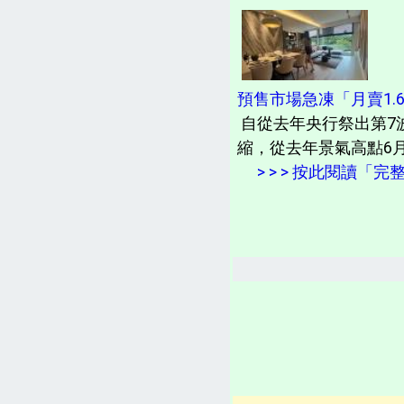
預售市場急凍「月賣1.6
自從去年央行祭出第7
縮，從去年景氣高點6月
> > > 按此閱讀「