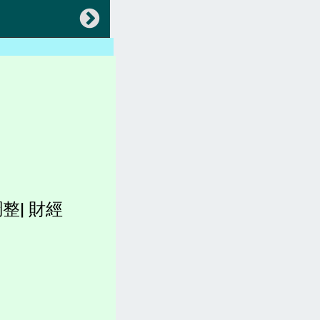
返回
會員專區
中央法規(都更危老)
地方法規(都更危老)
各縣市都更、建築法規)
稅賦(房屋稅、土地增值稅)
整| 財經
容積圖表
各縣市官網(都更危老)
坪數計算、造價、收費
都更。土地。查詢