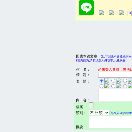
回應本篇文章！
(以下回應不會連結到Face
(言責自負,請勿涉及人身攻擊,以免挨告!)
作 者：
尚未登入會員，無法
標 題：
表 情：
內 容：
檔案
1
：
類別：
(可存入分類相簿中
圖說
1
：