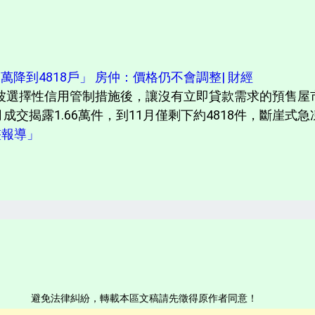
萬降到4818戶」 房仲：價格仍不會調整| 財經
波選擇性信用管制措施後，讓沒有立即貸款需求的預售屋
成交揭露1.66萬件，到11月僅剩下約4818件，斷崖式
完整報導」
避免法律糾紛，轉載本區文稿請先徵得原作者同意！