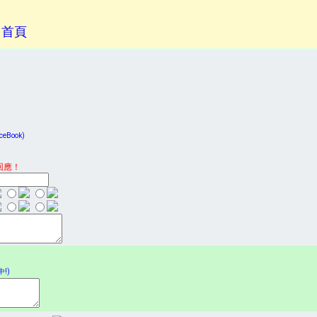
回首頁
Book)
回應！
!)