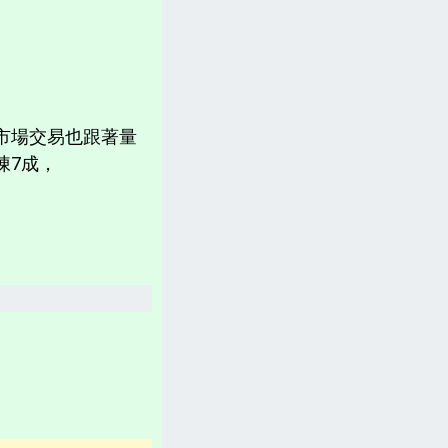
計畫書、常見問題、聲明
台灣「各縣市新聞網」
分類新聞區
市場交易也跟著量
相關資訊(日曆、法規、辭典、航班等)
急凍7成，