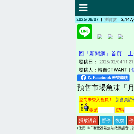
|
2026/08/07
瀏覽數：
2,147,
回「新聞網」首頁
|
上
發稿日：
2025/02/04 11:21
發稿人：轉自CTWANT |
預售市場急凍「月賣
您尚未登入會員！
新會員註
帳號
密碼
播放語音
暫停
恢復
停
(使用LINE瀏覽器若無法啟動語音，請