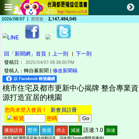
|
2026/08/07
瀏覽數：
2,147,484,045
回「新聞網」首頁
|
上一則
|
下一則
發稿日：
2025/04/01 08:38:00 PM
發稿人：轉自蕃新聞 |
修改新聞稿
桃市住宅及都市更新中心揭牌 整合專業資
源打造宜居的桃園
您尚未登入會員！
新會員註冊
帳號
密碼
語速:1.0
播放語音
暫停
恢復
停止
減速
加速
(使用LINE瀏覽器若無法啟動語音，請改用Chrome瀏覽器播放)