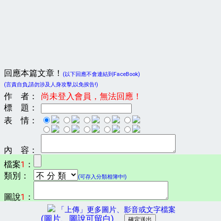
回應本篇文章！
(以下回應不會連結到FaceBook)
(言責自負,請勿涉及人身攻擊,以免挨告!)
作 者：
尚未登入會員，無法回應！
標 題：
表 情：
內 容：
檔案
1
：
類別：
(可存入分類相簿中!)
圖說
1
：
「上傳」更多圖片、影音或文字檔案
(圖片、圖說可留白)