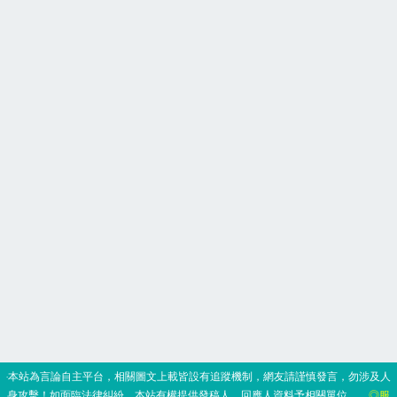
‧本站為言論自主平台，相關圖文上載皆設有追蹤機制，網友請謹慎發言，勿涉及人
身攻擊！如面臨法律糾紛，本站有權提供發稿人、回應人資料予相關單位。
◎服