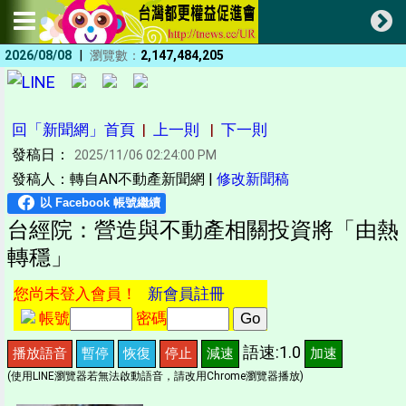
|
2026/08/08
瀏覽數：
2,147,484,205
回「新聞網」首頁
|
上一則
|
下一則
發稿日：
2025/11/06 02:24:00 PM
發稿人：轉自AN不動產新聞網 |
修改新聞稿
台經院：營造與不動產相關投資將「由熱
轉穩」
您尚未登入會員！
新會員註冊
帳號
密碼
語速:1.0
播放語音
暫停
恢復
停止
減速
加速
(使用LINE瀏覽器若無法啟動語音，請改用Chrome瀏覽器播放)