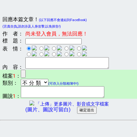
回應本篇文章！
(以下回應不會連結到FaceBook)
(言責自負,請勿涉及人身攻擊,以免挨告!)
作 者：
尚未登入會員，無法回應！
標 題：
表 情：
內 容：
檔案
1
：
類別：
(可存入分類相簿中!)
圖說
1
：
「上傳」更多圖片、影音或文字檔案
(圖片、圖說可留白)