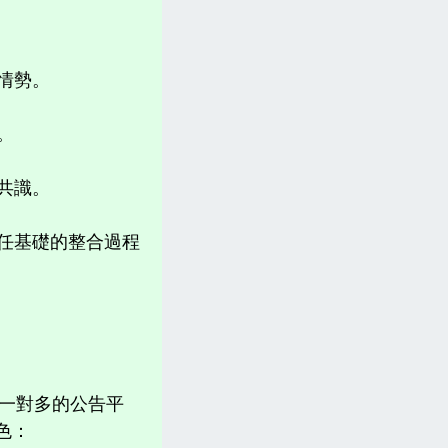
判情勢。
源。
出共識。
信任基礎的整合過程
他一對多的公告平
特色：