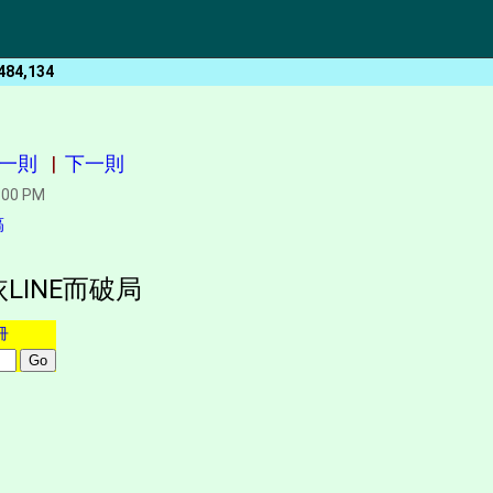
484,134
一則
|
下一則
:00 PM
稿
LINE而破局
冊