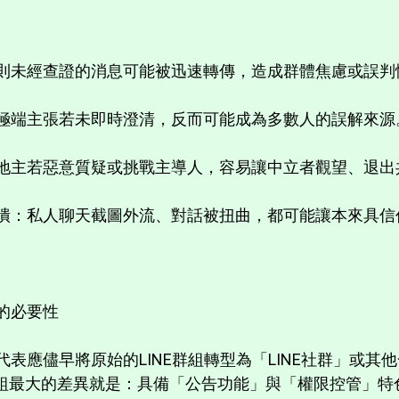
：一則未經查證的消息可能被迅速轉傳，造成群體焦慮或誤
：極端主張若未即時澄清，反而可能成為多數人的誤解來
部分地主若惡意質疑或挑戰主導人，容易讓中立者觀望、退
任崩潰：私人聊天截圖外流、對話被扭曲，都可能讓本來具
的必要性
表應儘早將原始的LINE群組轉型為「LINE社群」或其
NE群組最大的差異就是：具備「公告功能」與「權限控管」