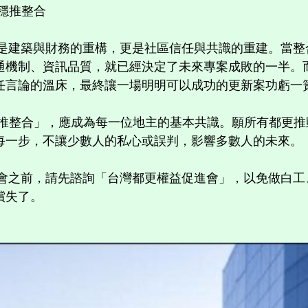
，穩推整合
是建築與財務的重構，更是社區信任與共識的重建。當整
機制、資訊品質，就已經決定了未來專案成敗的一半。而L
任言論的溫床，最終讓一場明明可以成功的更新案功虧一
，穩推整合」，應成為每一位地主的基本共識。願所有都更
每一步，不讓少數人的私心或誤判，影響多數人的未來。
會之前，請先諮詢「台灣都更權益促進會」，以免做白工
償失了。