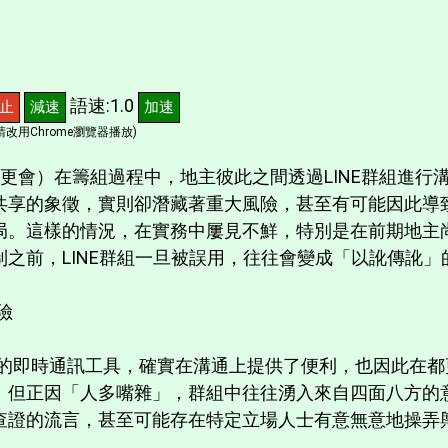
語速:1.0
止
減速
加速
改用Chrome瀏覽器播放)
更會）在籌組過程中，地主彼此之間透過LINE群組進行
共享的象徵，實則卻潛藏著重大風險，甚至有可能因此導
局。這樣的情況，在實務中屢見不鮮，特別是在前期地主
之前，LINE群組一旦被誤用，往往會變成「以訛傳訛
風險
常用的即時通訊工具，確實在溝通上提供了便利，也因此在
。但正因「人多嘴雜」，群組中往往湧入來自四面八方的
查證的流言，甚至可能存在特定立場人士有意無意地操弄