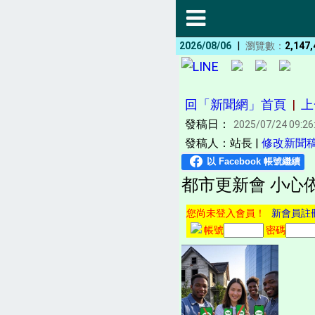
|
2026/08/06
瀏覽數：
2,147,
回「新聞網」首頁
|
上
發稿日：
2025/07/24 09:26
發稿人：站長 |
修改新聞
都市更新會 小心依
您尚未登入會員！
新會員註
帳號
密碼