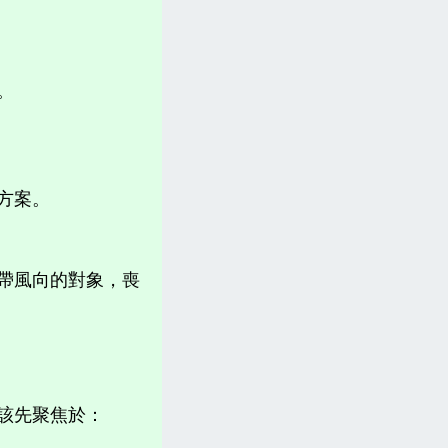
。
方案。
帶風向的對象，喪
該先聚焦於：