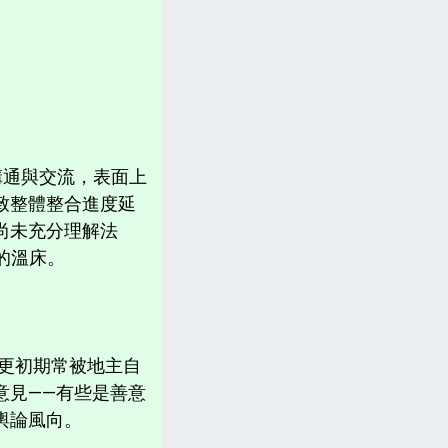
計畫書、常見問題、聲明
台灣「各縣市新聞網」
分類新聞區
相關資訊(日曆、法規、辭典、航班等)
溝通與交流，表面上
致整體整合進度延
尚未充分理解法
」的溫床。
都更初期常被地主自
意見——有些是善意
輿論風向。