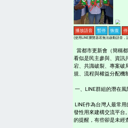
播放語音
暫停
恢復
停
(使用LINE瀏覽器若無法啟動語音，請
當都市更新會（簡稱都
看似是民主參與、資訊
宕、共識破裂、專案破
規、流程與權益分配機制
一、LINE群組的潛在
LINE作為台灣人最
發性用來建構交流平台
的提醒，有些卻是未經