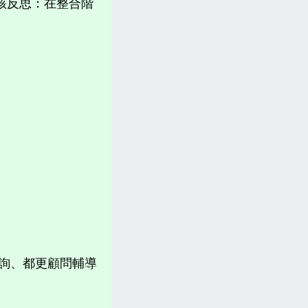
該反思：在整合階
諮詢、都更顧問輔導