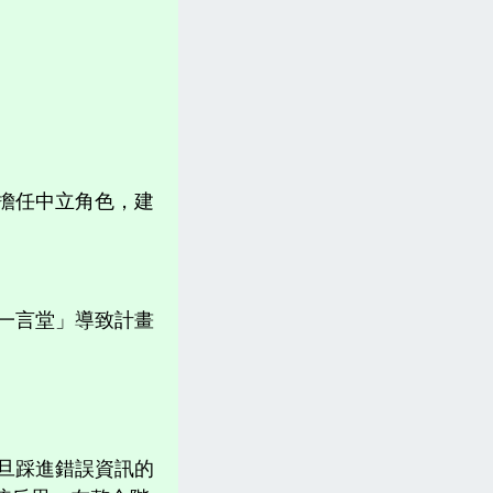
司擔任中立角色，建
一言堂」導致計畫
旦踩進錯誤資訊的