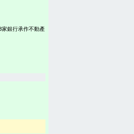
計畫書、常見問題、聲明
台灣「各縣市新聞網」
有3家銀行承作不動產
分類新聞區
相關資訊(日曆、法規、辭典、航班等)