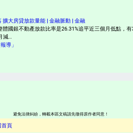
擴大房貸放款量能 | 金融脈動 | 金融
體國銀不動產放款比率是26.31%追平近三個月低點，
減...
完整報導」
避免法律糾紛，轉載本區文稿請先徵得原作者同意！
回首頁