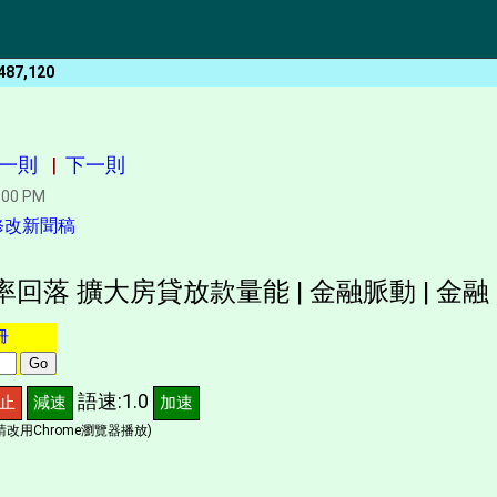
487,120
一則
|
下一則
:00 PM
修改新聞稿
回落 擴大房貸放款量能 | 金融脈動 | 金融
冊
語速:1.0
止
減速
加速
改用Chrome瀏覽器播放)