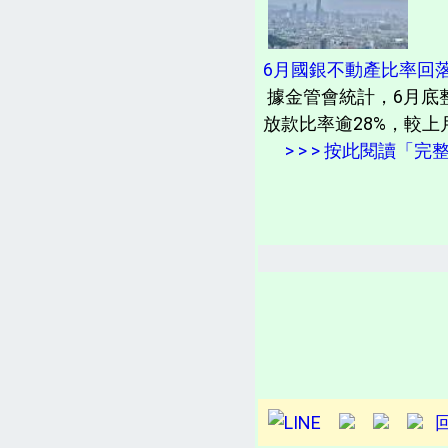
6月國銀不動產比率回落 
據金管會統計，6月底整
放款比率逾28%，較上月
> > > 按此閱讀「