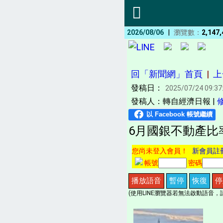
|
2026/08/06
瀏覽數：
2,147,
回「新聞網」首頁
|
上
發稿日：
2025/07/24 09:37
發稿人：轉自經濟日報 |
6月國銀不動產比率
您尚未登入會員！
新會員註
帳號
密碼
播放語音
暫停
恢復
停
(使用LINE瀏覽器若無法啟動語音，請