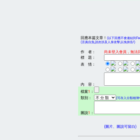
回應本篇文章！
(以下回應不會連結到Face
(言責自負,請勿涉及人身攻擊,以免挨告!)
作 者：
尚未登入會員，無法
標 題：
表 情：
內 容：
檔案
1
：
類別：
(可存入分類相簿中
圖說
1
：
(圖片、圖說可留白)