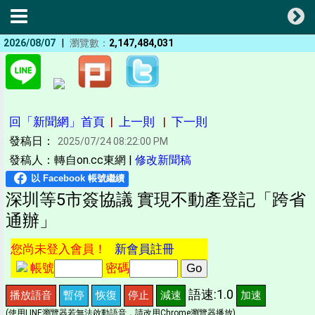
|
2026/08/07
瀏覽數：
2,147,484,031
回「新聞網」首頁
|
上一則
|
下一則
發稿日：
2025/07/24 08:22:00 PM
發稿人：轉自on.cc東網 |
修改新聞稿
深圳等5市簽協議 實現不動產登記「跨省
通辦」
您尚未登入會員！
新會員註冊
帳號
密碼
語速:1.0
播放語音
暫停
恢復
停止
減速
加速
(使用LINE瀏覽器若無法啟動語音，請改用Chrome瀏覽器播放)