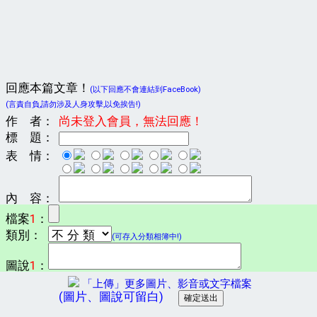
回應本篇文章！
(以下回應不會連結到FaceBook)
(言責自負,請勿涉及人身攻擊,以免挨告!)
作 者：
尚未登入會員，無法回應！
標 題：
表 情：
內 容：
檔案
1
：
類別：
(可存入分類相簿中!)
圖說
1
：
「上傳」更多圖片、影音或文字檔案
(圖片、圖說可留白)