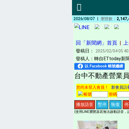
|
2026/08/07
瀏覽數：
2,147,
回「新聞網」首頁
|
上
發稿日：
2025/02/04 05:40
發稿人：轉自ETtoday新聞
台中不動產營業員
您尚未登入會員！
新會員註
帳號
密碼
播放語音
暫停
恢復
停
(使用LINE瀏覽器若無法啟動語音，請