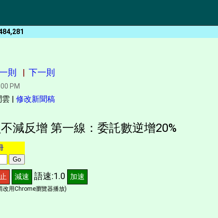
484,281
一則
|
下一則
:00 PM
雲 |
修改新聞稿
不減反增 第一線：委託數逆增20%
冊
語速:1.0
止
減速
加速
改用Chrome瀏覽器播放)