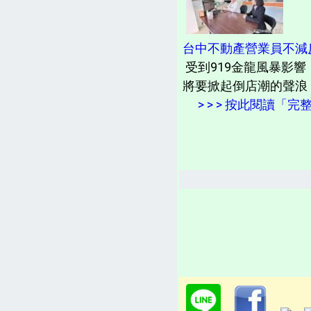
台中不動產營業員不減反
受到919金龍風暴影
將要掀起倒店潮的聲浪
> > > 按此閱讀「