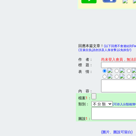
回應本篇文章！
(以下回應不會連結到Face
(言責自負,請勿涉及人身攻擊,以免挨告!)
作 者：
尚未登入會員，無法
標 題：
表 情：
內 容：
檔案
1
：
類別：
(可存入分類相簿中
圖說
1
：
(圖片、圖說可留白)