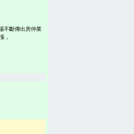
計畫書、常見問題、聲明
台灣「各縣市新聞網」
場不斷傳出房仲業
分類新聞區
上漲，
相關資訊(日曆、法規、辭典、航班等)