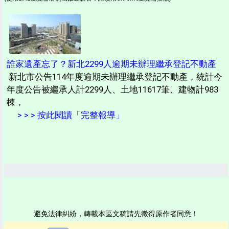
誰家遺產忘了？新北2299人逾期未辦理繼承登記不動產
新北市公告114年度逾期未辦理繼承登記不動產，統計今
年度公告被繼承人計2299人、土地11617筆、建物計983
棟，
> > > 按此閱讀「完整報導」
避免法律糾紛，轉載本區文稿請先徵得原作者同意！