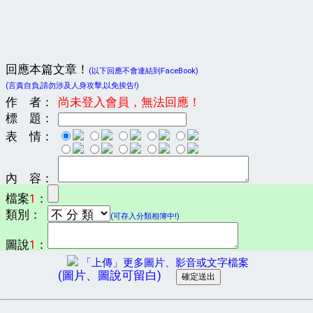
回應本篇文章！
(以下回應不會連結到FaceBook)
(言責自負,請勿涉及人身攻擊,以免挨告!)
作 者：
尚未登入會員，無法回應！
標 題：
表 情：
內 容：
檔案
1
：
類別：
(可存入分類相簿中!)
圖說
1
：
「上傳」更多圖片、影音或文字檔案
(圖片、圖說可留白)