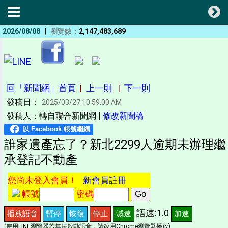
|
2026/08/08
瀏覽數：
2,147,483,689
回「新聞網」首頁
|
上一則
|
下一則
發稿日：
2025/03/27 10:59:00 AM
發稿人：轉自聯合新聞網 |
修改新聞稿
誰家遺產忘了？新北2299人逾期未辦理繼
承登記不動產
您尚未登入會員！
新會員註冊
帳號
密碼
語速:1.0
播放語音
暫停
恢復
停止
減速
加速
(使用LINE瀏覽器若無法啟動語音，請改用Chrome瀏覽器播放)