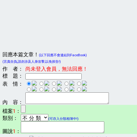
回應本篇文章！
(以下回應不會連結到FaceBook)
(言責自負,請勿涉及人身攻擊,以免挨告!)
作 者：
尚未登入會員，無法回應！
標 題：
表 情：
內 容：
檔案
1
：
類別：
(可存入分類相簿中!)
圖說
1
：