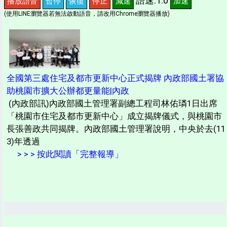
語速:1.0
播放語音
暫停
恢復
停止
減速
加速
(使用LINE瀏覽器若無法啟動語音，請改用Chrome瀏覽器播放)
全國第三處住宅及都市更新中心正式揭牌 內政部國土署協
助桃園市擴大公辦都更量能|內政
(內政部訊)內政部國土管理署副總工程司林佑璘1日出席
「桃園市住宅及都市更新中心」成立揭牌儀式，與桃園市
長張善政共同揭牌。內政部國土管理署說明，中央於去(11
3)年透過
> > > 按此閱讀「完整報導」