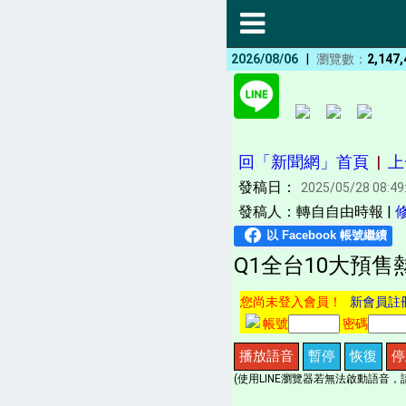
|
2026/08/06
瀏覽數：
2,147,
回「新聞網」首頁
|
上
發稿日：
2025/05/28 08:49
發稿人：轉自自由時報 |
Q1全台10大預
您尚未登入會員！
新會員註
帳號
密碼
播放語音
暫停
恢復
停
(使用LINE瀏覽器若無法啟動語音，請