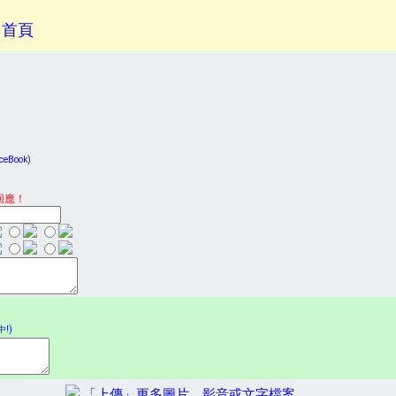
回首頁
Book)
回應！
!)
「上傳」更多圖片、影音或文字檔案