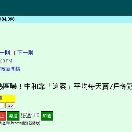
484,098
一則
|
下一則
:00 PM
修改新聞稿
售熱區曝！中和靠「這案」平均每天賣7戶奪
冊
語速:1.0
止
減速
加速
改用Chrome瀏覽器播放)