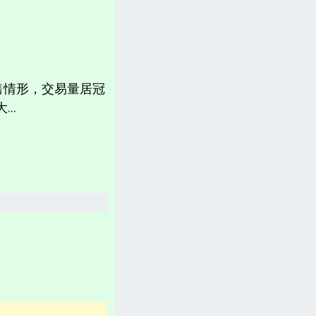
計畫書、常見問題、聲明
台灣「各縣市新聞網」
分類新聞區
售情形，交易量居冠
相關資訊(日曆、法規、辭典、航班等)
..