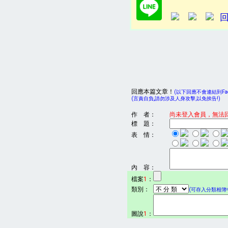
回應本篇文章！
(以下回應不會連結到Face
(言責自負,請勿涉及人身攻擊,以免挨告!)
作 者：
尚未登入會員，無法
標 題：
表 情：
內 容：
檔案
1
：
類別：
(可存入分類相簿中
圖說
1
：