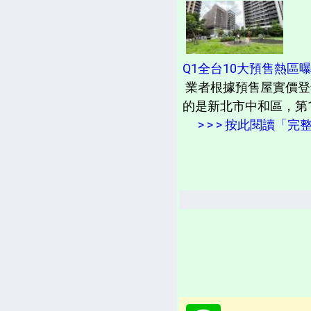
Q1全台10大預售熱區
業者根據預售屋實價登
的是新北市中和區，第1
> > > 按此閱讀「