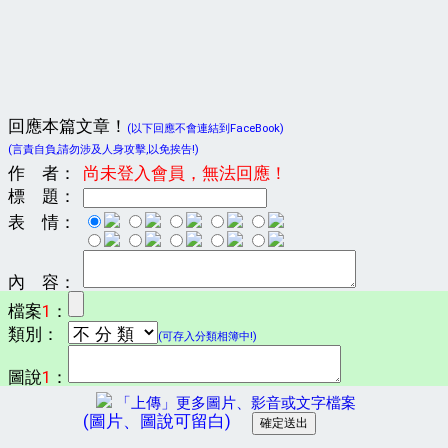
回應本篇文章！
(以下回應不會連結到FaceBook)
(言責自負,請勿涉及人身攻擊,以免挨告!)
作 者：
尚未登入會員，無法回應！
標 題：
表 情：
內 容：
檔案
1
：
類別：
(可存入分類相簿中!)
圖說
1
：
「上傳」更多圖片、影音或文字檔案
(圖片、圖說可留白)