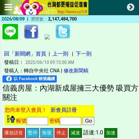
|
2026/08/09
瀏覽數：
2,147,484,700
回「新聞網」首頁
|
上一則
|
下一則
發稿日：
2025/06/10 09:15:00 AM
發稿人：轉自中央社 CNA |
修改新聞稿
信義房屋：內湖新成屋擁三大優勢 吸買方
關注
您尚未登入會員！
新會員註冊
帳號
密碼
語速:1.0
播放語音
暫停
恢復
停止
減速
加速