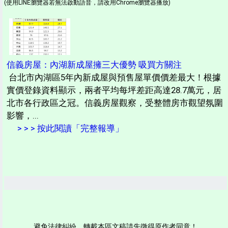
(使用LINE瀏覽器若無法啟動語音，請改用Chrome瀏覽器播放)
信義房屋：內湖新成屋擁三大優勢 吸買方關注
台北市內湖區5年內新成屋與預售屋單價價差最大！根據
實價登錄資料顯示，兩者平均每坪差距高達28.7萬元，居
北市各行政區之冠。信義房屋觀察，受整體房市觀望氛圍
影響，...
> > > 按此閱讀「完整報導」
避免法律糾紛，轉載本區文稿請先徵得原作者同意！