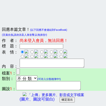
回應本篇文章！
(以下回應不會連結到FaceBook)
(言責自負,請勿涉及人身攻擊,以免挨告!)
作 者：
尚未登入會員，無法回應！
標 題：
表 情：
內 容：
檔案
1
：
類別：
(可存入分類相簿中!)
圖說
1
：
「上傳」更多圖片、影音或文字檔案
(圖片、圖說可留白)