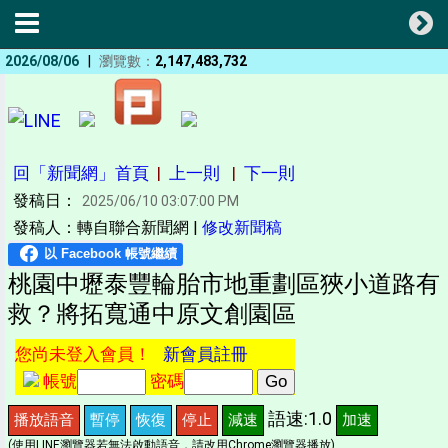
|
2026/08/06
瀏覽數：
2,147,483,732
回「新聞網」首頁
|
上一則
|
下一則
發稿日：
2025/06/10 03:07:00 PM
發稿人：轉自聯合新聞網 |
修改新聞稿
桃園中壢泰豐輪胎市地重劃區狹小道路有
救？將拓寬通中原文創園區
您尚未登入會員！
新會員註冊
帳號
密碼
語速:1.0
播放語音
暫停
恢復
停止
減速
加速
(使用LINE瀏覽器若無法啟動語音，請改用Chrome瀏覽器播放)