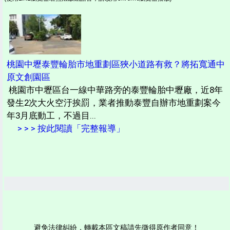
桃園中壢泰豐輪胎市地重劃區狹小道路有救？將拓寬通中
原文創園區
桃園市中壢區台一線中華路旁的泰豐輪胎中壢廠，近8年
發生2次大火空汙挨罰，業者推動泰豐自辦市地重劃案今
年3月底動工，不過目...
> > > 按此閱讀「完整報導」
避免法律糾紛，轉載本區文稿請先徵得原作者同意！