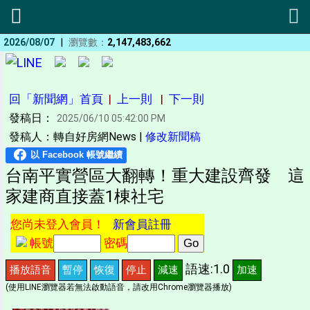
|
2026/08/07
瀏覽數：
2,147,483,662
回「新聞網」首頁
|
上一則
|
下一則
發稿日：
2025/06/10 05:42:00 PM
發稿人：轉自好房網News |
修改新聞稿
台南平實營區大翻轉！重大建設齊發 這
家建商直接蓋1棟社宅
您尚未登入會員！
新會員註冊
帳號
密碼
語速:1.0
播放語音
暫停
恢復
停止
減速
加速
(使用LINE瀏覽器若無法啟動語音，請改用Chrome瀏覽器播放)