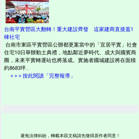
台南平實營區大翻轉！重大建設齊發 這家建商直接蓋1
棟社宅
台南市東區平實營區公辦都更案當中的「宜居平實」社會
住宅10日舉辦動土典禮，地點鄰近夢時代、成大與國賓商
圈，未來平實轉運站也將落成。實施者國城建設將在面積
約8683坪...
> > > 按此閱讀「完整報導」
避免法律糾紛，轉載本區文稿請先徵得原作者同意！