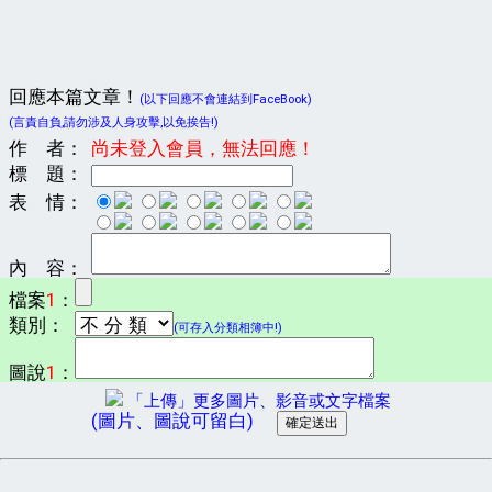
回應本篇文章！
(以下回應不會連結到FaceBook)
(言責自負,請勿涉及人身攻擊,以免挨告!)
作 者：
尚未登入會員，無法回應！
標 題：
表 情：
內 容：
檔案
1
：
類別：
(可存入分類相簿中!)
圖說
1
：
「上傳」更多圖片、影音或文字檔案
(圖片、圖說可留白)