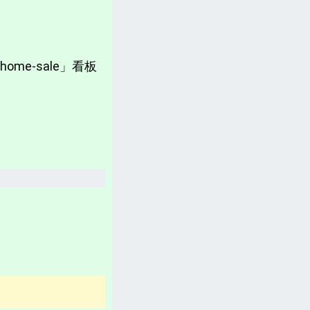
計畫書、常見問題、聲明
台灣「各縣市新聞網」
e-sale」看板
分類新聞區
相關資訊(日曆、法規、辭典、航班等)