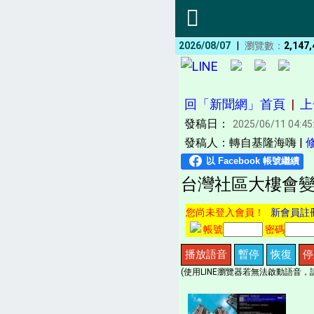
|
2026/08/07
瀏覽數：
2,147,
回「新聞網」首頁
|
上
發稿日：
2025/06/11 04:45
發稿人：轉自基隆海嗨 |
台灣社區大樓會變
您尚未登入會員！
新會員註
帳號
密碼
播放語音
暫停
恢復
停
(使用LINE瀏覽器若無法啟動語音，請