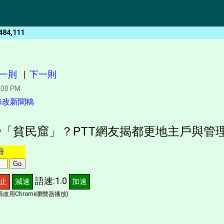
484,111
一則
|
下一則
:00 PM
修改新聞稿
「貧民窟」？PTT網友揭都更地主戶與管
冊
語速:1.0
止
減速
加速
改用Chrome瀏覽器播放)