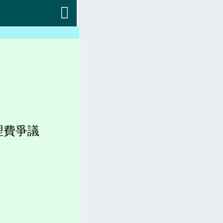
返回
會員專區
中央法規(都更危老)
地方法規(都更危老)
各縣市都更、建築法規)
稅賦(房屋稅、土地增值稅)
理費爭議
容積圖表
各縣市官網(都更危老)
坪數計算、造價、收費
都更。土地。查詢