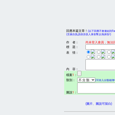
回應本篇文章！
(以下回應不會連結到Face
(言責自負,請勿涉及人身攻擊,以免挨告!)
作 者：
尚未登入會員，無法
標 題：
表 情：
內 容：
檔案
1
：
類別：
(可存入分類相簿中
圖說
1
：
(圖片、圖說可留白)