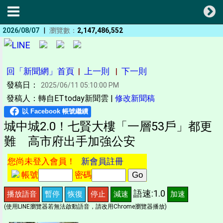
|
2026/08/07
瀏覽數：
2,147,486,552
回「新聞網」首頁
|
上一則
|
下一則
發稿日：
2025/06/11 05:10:00 PM
發稿人：轉自ETtoday新聞雲 |
修改新聞稿
城中城2.0！七賢大樓「一層53戶」都更
難 高市府出手加強公安
您尚未登入會員！
新會員註冊
帳號
密碼
語速:1.0
播放語音
暫停
恢復
停止
減速
加速
(使用LINE瀏覽器若無法啟動語音，請改用Chrome瀏覽器播放)