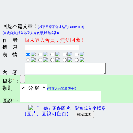
回應本篇文章！
(以下回應不會連結到FaceBook)
(言責自負,請勿涉及人身攻擊,以免挨告!)
作 者：
尚未登入會員，無法回應！
標 題：
表 情：
內 容：
檔案
1
：
類別：
(可存入分類相簿中!)
圖說
1
：
「上傳」更多圖片、影音或文字檔案
(圖片、圖說可留白)