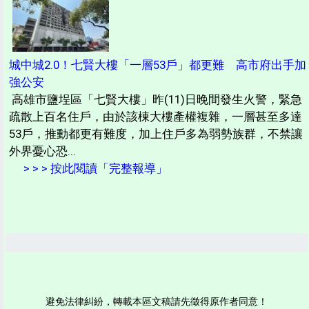
城中城2.0！七賢大樓「一層53戶」都更難 高市府出手加
強公安
高雄市鹽埕區「七賢大樓」昨(11)日晚間發生火警，緊急
疏散上百名住戶，由於該棟大樓產權複雜，一層甚至多達
53戶，推動都更有難度，加上住戶多為弱勢族群，不禁讓
外界憂心恐...
> > > 按此閱讀「完整報導」
避免法律糾紛，轉載本區文稿請先徵得原作者同意！