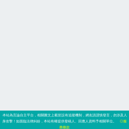
‧本站為言論自主平台，相關圖文上載皆設有追蹤機制，網友請謹慎發言，勿涉及人
身攻擊！如面臨法律糾紛，本站有權提供發稿人、回應人資料予相關單位。
◎服
務條款