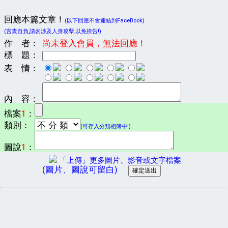
回應本篇文章！
(以下回應不會連結到FaceBook)
(言責自負,請勿涉及人身攻擊,以免挨告!)
作 者：
尚未登入會員，無法回應！
標 題：
表 情：
內 容：
檔案
1
：
類別：
(可存入分類相簿中!)
圖說
1
：
「上傳」更多圖片、影音或文字檔案
(圖片、圖說可留白)