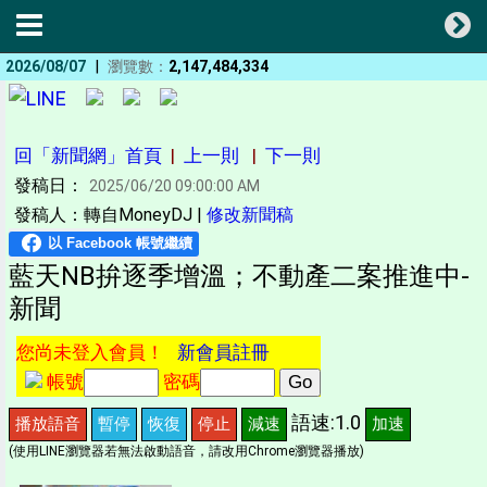
|
2026/08/07
瀏覽數：
2,147,484,334
回「新聞網」首頁
|
上一則
|
下一則
發稿日：
2025/06/20 09:00:00 AM
發稿人：轉自MoneyDJ |
修改新聞稿
藍天NB拚逐季增溫；不動產二案推進中-
新聞
您尚未登入會員！
新會員註冊
帳號
密碼
語速:1.0
播放語音
暫停
恢復
停止
減速
加速
(使用LINE瀏覽器若無法啟動語音，請改用Chrome瀏覽器播放)