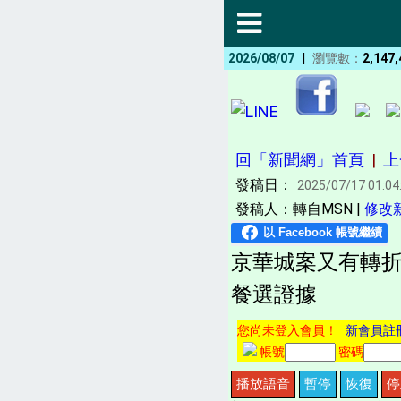
|
2026/08/07
瀏覽數：
2,147,
回「新聞網」首頁
|
上
發稿日：
2025/07/17 01:04
發稿人：轉自MSN |
修改
京華城案又有轉折
餐選證據
您尚未登入會員！
新會員註
帳號
密碼
播放語音
暫停
恢復
停