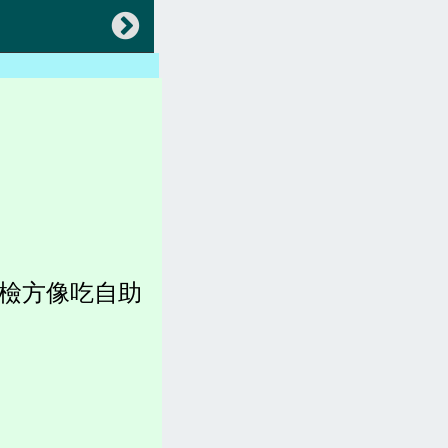
返回
會員專區
中央法規(都更危老)
地方法規(都更危老)
各縣市都更、建築法規)
稅賦(房屋稅、土地增值稅)
 檢方像吃自助
容積圖表
各縣市官網(都更危老)
坪數計算、造價、收費
都更。土地。查詢