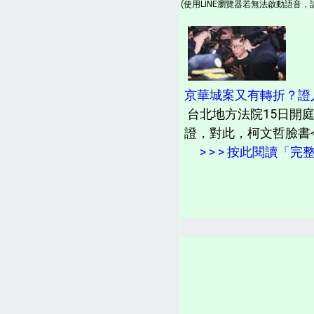
(使用LINE瀏覽器若無法啟動語音，請
京華城案又有轉折？證
台北地方法院15日開
證，對此，柯文哲臉書今
> > > 按此閱讀「