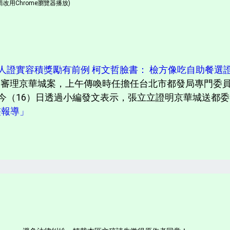
改用Chrome瀏覽器播放)
人證實容積獎勵有前例 柯文哲臉書： 檢方像吃自助餐選
庭審理京華城案，上午傳喚時任擔任台北市都發局專門委
（16）日透過小編發文表示，張立立證明京華城送都委會
完整報導」