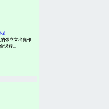
計畫書、常見問題、聲明
台灣「各縣市新聞網」
分類新聞區
證據
相關資訊(日曆、法規、辭典、航班等)
員的張立立出庭作
過程...