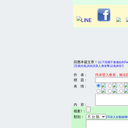
回應本篇文章！
(以下回應不會連結到Face
(言責自負,請勿涉及人身攻擊,以免挨告!)
作 者：
尚未登入會員，無法
標 題：
表 情：
內 容：
檔案
1
：
類別：
(可存入分類相簿中