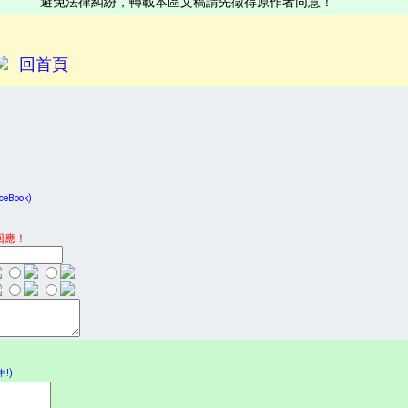
避免法律糾紛，轉載本區文稿請先徵得原作者同意！
回首頁
Book)
回應！
!)