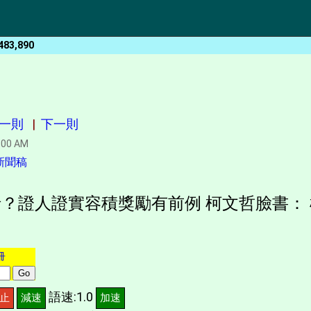
483,890
一則
|
下一則
:00 AM
新聞稿
？證人證實容積獎勵有前例 柯文哲臉書：
冊
語速:1.0
止
減速
加速