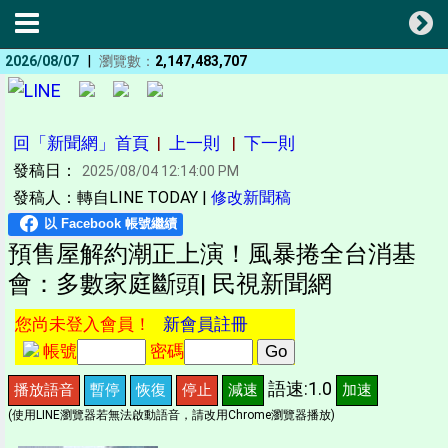
|
2026/08/07
瀏覽數：
2,147,483,707
回「新聞網」首頁
|
上一則
|
下一則
發稿日：
2025/08/04 12:14:00 PM
發稿人：轉自LINE TODAY |
修改新聞稿
預售屋解約潮正上演！風暴捲全台消基
會：多數家庭斷頭| 民視新聞網
您尚未登入會員！
新會員註冊
帳號
密碼
語速:1.0
播放語音
暫停
恢復
停止
減速
加速
(使用LINE瀏覽器若無法啟動語音，請改用Chrome瀏覽器播放)