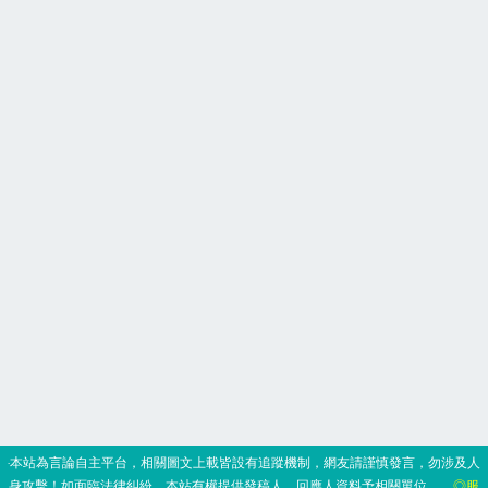
‧本站為言論自主平台，相關圖文上載皆設有追蹤機制，網友請謹慎發言，勿涉及人
身攻擊！如面臨法律糾紛，本站有權提供發稿人、回應人資料予相關單位。
◎服