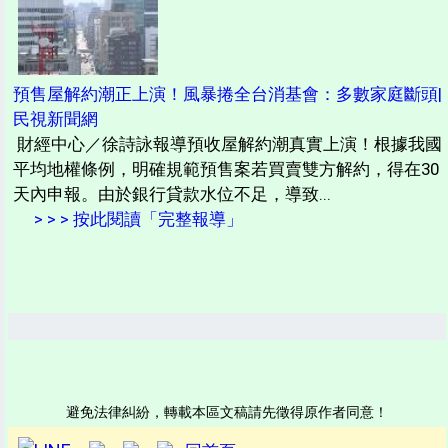
預售屋解約潮正上演！風暴捲全台消基會：多數家庭斷頭|
民視新聞網
財經中心／徐詩詠報導預收屋解約潮真實上演！根據我國
平均地權條例，明確規範預售案若買賣雙方解約，得在30
天內申報。由於銀行貸款水位不足，導致...
> > > 按此閱讀「完整報導」
避免法律糾紛，轉載本區文稿請先徵得原作者同意！