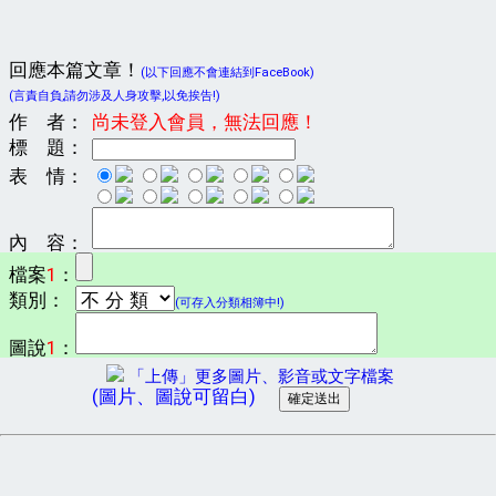
回應本篇文章！
(以下回應不會連結到FaceBook)
(言責自負,請勿涉及人身攻擊,以免挨告!)
作 者：
尚未登入會員，無法回應！
標 題：
表 情：
內 容：
檔案
1
：
類別：
(可存入分類相簿中!)
圖說
1
：
「上傳」更多圖片、影音或文字檔案
(圖片、圖說可留白)