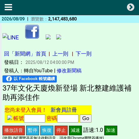
|
2026/08/09
瀏覽數：
2,147,483,680
回「新聞網」首頁
|
上一則
|
下一則
發稿日：
2025/08/12 04:00:00 PM
發稿人：轉自YouTube |
修改新聞稿
37年文化天廈煥新登場 新北整建維護補
助再添佳作
您尚未登入會員！
新會員註冊
帳號
密碼
語速:1.0
播放語音
暫停
恢復
停止
減速
加速
(使用LINE瀏覽器若無法啟動語音，請改用Chrome瀏覽器播放)