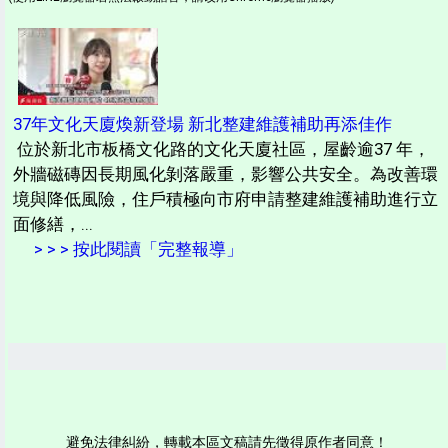
37年文化天廈煥新登場 新北整建維護補助再添佳作
位於新北市板橋文化路的文化天廈社區，屋齡逾37 年，
外牆磁磚因長期風化剝落嚴重，影響公共安全。為改善環
境與降低風險，住戶積極向市府申請整建維護補助進行立
面修繕，...
> > > 按此閱讀「完整報導」
避免法律糾紛，轉載本區文稿請先徵得原作者同意！