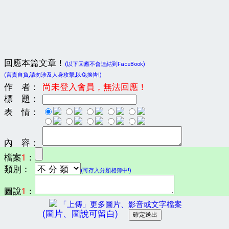
回應本篇文章！
(以下回應不會連結到FaceBook)
(言責自負,請勿涉及人身攻擊,以免挨告!)
作 者：
尚未登入會員，無法回應！
標 題：
表 情：
內 容：
檔案
1
：
類別：
(可存入分類相簿中!)
圖說
1
：
「上傳」更多圖片、影音或文字檔案
(圖片、圖說可留白)