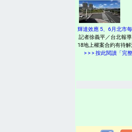
輝達效應 5、6月北市
記者徐義平／台北報導
18地上權案合約有待解
> > > 按此閱讀「