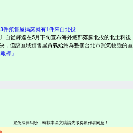
每3件預售屋揭露就有1件來自北投
〕自從輝達在5月下旬宣布海外總部落腳北投的北士科後，
決，但該區域預售屋買氣始終為整個台北市買氣較強的區域
完整報導」
避免法律糾紛，轉載本區文稿請先徵得原作者同意！