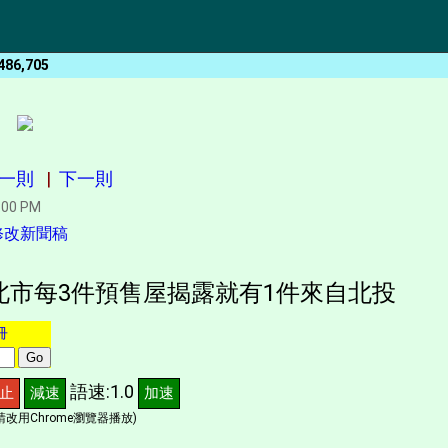
486,705
一則
|
下一則
:00 PM
修改新聞稿
月北市每3件預售屋揭露就有1件來自北投
冊
語速:1.0
止
減速
加速
改用Chrome瀏覽器播放)