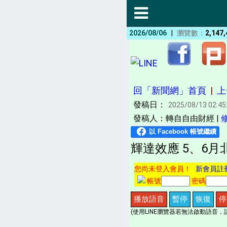
|
2026/08/06
瀏覽數：
2,147,
回「新聞網」首頁
|
上
發稿日：
2025/08/13 02:45
發稿人：轉自自由財經 |
輝達效應 5、6
您尚未登入會員！
新會員註
帳號
密碼
播放語音
暫停
恢復
停
(使用LINE瀏覽器若無法啟動語音，請