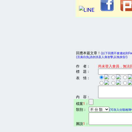
回應本篇文章！
(以下回應不會連結到Face
(言責自負,請勿涉及人身攻擊,以免挨告!)
作 者：
尚未登入會員，無法
標 題：
表 情：
內 容：
檔案
1
：
類別：
(可存入分類相簿中
圖說
1
：