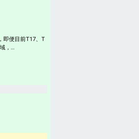
計畫書、常見問題、聲明
台灣「各縣市新聞網」
分類新聞區
即便目前T17、T
相關資訊(日曆、法規、辭典、航班等)
，...