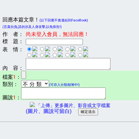
回應本篇文章！
(以下回應不會連結到FaceBook)
(言責自負,請勿涉及人身攻擊,以免挨告!)
作 者：
尚未登入會員，無法回應！
標 題：
表 情：
內 容：
檔案
1
：
類別：
(可存入分類相簿中!)
圖說
1
：
「上傳」更多圖片、影音或文字檔案
(圖片、圖說可留白)