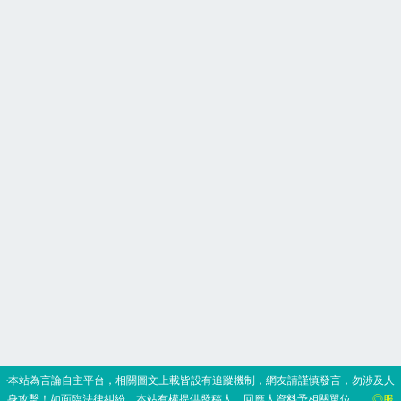
‧本站為言論自主平台，相關圖文上載皆設有追蹤機制，網友請謹慎發言，勿涉及人
身攻擊！如面臨法律糾紛，本站有權提供發稿人、回應人資料予相關單位。
◎服