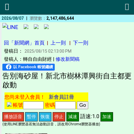
|
2026/08/07
瀏覽數：
2,147,486,644
回「新聞網」首頁
|
上一則
|
下一則
發稿日：
2025/08/15 02:13:00 PM
發稿人：轉自自由財經 |
修改新聞稿
告別海砂屋！新北市樹林潭興街自主都更
啟動
您尚未登入會員！
新會員註冊
帳號
密碼
語速:1.0
播放語音
暫停
恢復
停止
減速
加速
(使用LINE瀏覽器若無法啟動語音，請改用Chrome瀏覽器播放)